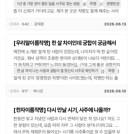
흔들리는 느낌이에요. 신생아 작명이나 개명 고민하는 분들도, 단
1년 중 가장 운이 좋은 달을 사주로 찾는 방법
작명
운명한권 작명
느낌으로만 받아들였는데, 사주풀이로 구체적으로 짚어주니까
순히 예쁜 이름보단 성향과 기운을 함께 고려하면 더 좋은 방향을
좀 더 신뢰가 가더라고요. 제가 본 곳은 작명도 함께 해주는 사이
찾을 수 있을 것 같아요.
트였는데, 운세랑 이름풀이가 연결된다는 게 흥미로웠어요. 제 생
년월일 기준으로 월별 운 흐름을 알려주고, 특히 재물운이나 계약
조회수
642
강태윤
2026.06.13
운이 강한 달을 콕 집어줘서 실질적으로 도움 되는 느낌이었어요.
아무래도 중요한 일정을 그 달에 맞추면 좀 더 수월하지 않을까
[우리말이름작명] 한 살 차이인데 궁합이 궁금해서
싶더라고요. 신기했던 건, 예전에 일이 잘 풀렸던 달이랑 겹친다
는 점이었어요. ‘괜히 사주가 있는 게 아니구나’ 싶었죠. 신생아 작
예전에 소개로 알게 된 사람이 있었는데, 나이차가 딱 한 살이었
명처럼 인생의 중요한 순간에 타이밍을 보는 게 왜 중요한지 조금
거든요. 워낙 성격이 조용한 편이라 상대방이 나보다 어린데도 뭔
은 이해되더라고요. 지금은 딱히 이름을 바꿀 일은 없지만, 이름
가 듬직하고 안정적인 느낌이 들었어요. 근데 그게 좋은 궁합인지
짓기 전에 사주로 시기까지 본다는 게 꽤 합리적인 방식이라는 생
한 살 차이 나는 사람과 궁합이 잘 맞는지 사주로 확인하기
작명
운명한
그냥 착각인지 궁금해서 결국 사주를 한번 봤습니다. 검색하다가
각도 들었어요.
알게 된 곳이 ‘운명한권 작명’이란 사이트였는데, 작명만 하는 줄
알았더니 궁합이나 사주도 꽤 다양하게 보이더라고요. 생년월일
입력하고 확인하는 방식인데, 설명이 꽤 친절해서 어렵지 않게 봤
조회수
617
박나은
2026.06.10
어요. 결과만 보면, 한 살 차이 나는 건 크게 상관없고 오히려 사주
상으로는 기운이 잘 맞는다고 하더라고요. 특히 제가 부족한 부분
[한자이름작명] 다시 만날 시기, 사주에 나올까?
을 상대가 보완해주는 구조라고 해서 좀 놀랐습니다. 이런 거 안
믿는 편이긴 한데, 은근히 설득력 있었어요. 사주 보고 나서 괜히
한동안 잊고 지냈던 사람과 다시 연락이 닿은 적 있나요? 저도 그
이름 풀이도 눌러봤는데, 제 이름 뜻이 꽤 괜찮더라고요. ‘좋은 이
런 경험이 있는데, 요즘 따라 자꾸 그 사람이 생각나더라고요. 그
름 추천’ 같은 메뉴도 있어서 혹시 나중에 신생아 작명할 일 생기
래서 문득 재회운이 들어오는 시기를 사주풀이로 알 수 있을까 싶