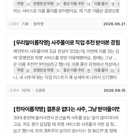
관심 있던 사람은 그것도 한 번쯤 봐도 좋을 듯!
작명
운명한권 작명
좋은 이름 추천
이름 풀이
신생아 작
반의했는데, 그냥 기분 전환이라도 될까 싶어서 ‘운명한권 작명’이
라는 서비스로 이름 풀이를 받아봤어요. 제 기존 이름은 음양오행
상 좀 약한 글자가 많다고 하더라고요. 그걸 보완하는 방향으로
좋은 이름 추천을 받아봤는데, 생각보다 이름 후보들이 꽤 마음에
조회수
738
함하영
2026.06.21
들었어요. 특히 발음도 자연스럽고 요즘 느낌도 나서 거부감 없이
받아들일 수 있었고요. 이름을 바꾸고 나니까 당장 큰 변화가 있
[우리말이름작명] 사주풀이로 직업 추천 받아본 경험
는 건 아니지만, 이상하게 마음이 좀 단단해졌달까. 중요한 면접
에서 자신감 있게 대답할 수 있었고, 작은 일에도 덜 휘둘리게 됐
예전부터 사주풀이에 조금 관심이 있었는데, 이번에 이름 짓는 김
어요. 누군가는 ‘기분 탓’이라 할 수도 있겠지만, 저한텐 그게 꽤
에 ‘운명한권 작명’ 서비스를 한번 이용해봤어요. 원래는 그냥 좋
의미 있었어요. 만약 지금 뭔가 잘 안 풀린다거나 새로운 시작을
은 이름 추천만 받아보려고 했는데, 이름 풀이 과정에서 적성이나
준비하는 분이 있다면, 이름 바꾸는 것도 한번쯤 고민해볼 만한
작명
운명한권 작명
좋은 이름 추천
이름 풀이
신생아 작
성향에 맞는 직업도 알려준다고 해서 좀 기대했죠. 막상 받아보
선택 같아요. 특히 신생아 작명처럼 인생 시작점에서는 더더욱 중
니, 내 사주에 맞는 직업 리스트가 꽤 상세하게 나와서 신기했어
요할 수 있겠죠. 저는 이제 새로운 이름으로 조금씩 다시 잘 풀려
요. 사실 ‘이게 진짜 나랑 맞나?’ 싶기도 했는데, 평소에 관심 있던
가고 있어요.
분야가 포함되어 있어서 괜히 더 끌리더라고요. 물론 ‘신생아 작
조회수
1070
신윤재
2026.06.15
명’처럼 아기 이름 지을 때도 비슷하게 적성이나 타고난 기질 이
야기 해준다고 하더라고요. 이런 사주풀이 기반 추천이 절대적인
[한자이름작명] 결혼운 없다는 사주, 그냥 받아들이면 될까
건 아니겠지만, 이름이랑 함께 내 성향을 다시 한번 돌아볼 수 있
어서 색다른 경험이었어요. 광고처럼 막 엄청난 건 아니지만, 가
30대 중반에 들어서면서 은근슬쩍 사주를 보는 일이 많아지더라
볍게 참고해보기엔 나쁘지 않은 것 같아요. 저처럼 이름 고민하거
고요. 저도 뭔가 답답할 때 작명 서비스랑 사주풀이 이런 걸 찾아
나, 새로운 방향이 궁금할 때 한 번쯤 해보는 것도 괜찮은 듯!
보곤 했는데, 딱히 결혼운이 보이지 않는다는 말 들으면 좀 멍해