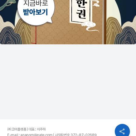
㈜코어플랫폼 | 대표 : 이주하
E-mail : ananom@nate.com | 사업자번호 372-87-02689