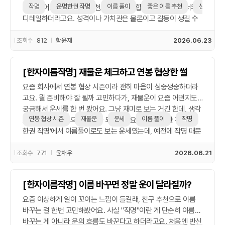
만으로 궁합 볼 수 있는지 궁금할 때, 가볍게 시도해보는 것도 나
작명
운명한권 작명
이름 풀이
좋은 이름 추천
신생아 작
그러다 어느 날, 지인의 추천으로 사주 궁합을 봤는데 그게 너무
쁘지 않다고 생각해요.
디테일하더라고요. 성격이나 가치관은 물론이고 갈등이 생길 수
있는 포인트까지 짚어줘서 깜짝 놀랐어요. 혈액형보다 훨씬 입체
적으로 느껴졌달까. 그때부터 ‘진짜 궁합은 사주로 보는 게 맞
조회수
812
함윤재
2026.06.23
다’는 생각이 들었죠. 그래서 작명할 때도 그냥 예쁜 이름보다, 사
주에 맞는 걸로 하려고 운명한권 작명 서비스를 써봤어요. 이름
[한자이름작명] 재물운 체크하고 연봉 협상한 썰
풀이도 자세하게 나오고, 사주 기반이라 믿음이 좀 갔어요. 특히
신생아 작명 고민 중인 친구에게 추천해줬는데, 그 친구도 좋은
요즘 회사에서 연봉 협상 시즌이라 괜히 마음이 싱숭생숭하더라
이름 추천받고 마음 놓았다고 하더라고요. 이름 하나도 결국 궁합
고요. 뭘 준비해야 잘 될까 고민하다가, 재물운이 요즘 어떤지도
처럼 ‘맞아야’ 오래 간다는 게 실감 났어요. 요즘은 혈액형은 가볍
궁금해서 운세를 한 번 봤어요. 그냥 재미로 보는 거긴 한데, 생각
게 참고만 하고, 중요한 건 사주 중심으로 보는 게 내 스타일이 됐
연봉 협상 시즌
재물운
운세
이름 풀이
작명
운명한
보다 뭔가 심리적으로 정리가 되더라고요. 제가 참고한 건 ‘운명
네요. 재미와 정확성 둘 다 챙기고 싶은 분께는 사주 궁합 추천합
한권 작명’에서 이름풀이로도 보는 운세였는데, 예전에 작명 때문
니다. 관련
에 이용해봤던 곳이라 익숙했거든요. 이름에 따라 재물운 흐름도
달라진다길래 좀 더 집중해서 봤는데, 요즘 내 흐름이 나쁘지 않
조회수
771
윤채우
2026.06.21
다고 해서 용기 생김. 물론 운세 하나 믿고 가는 건 아니지만, 나를
돌아보고 협상 때 어떤 태도를 가져야 할지 생각하게 된 건 확실
[한자이름작명] 이름 바꾸면 정말 운이 달라질까?
했어요. 특히 평소 소심한 스타일이라, ‘지금은 밀어붙여도 될
때’라는 말 한마디에 은근 용기가 생기더라고요. 재미 반 참고 반
요즘 이상하게 일이 꼬이는 느낌이 들길래, 친구 추천으로 이름
으로 본 거지만, 내 이름이 가진 에너지나 흐름 보는 것도 나름 괜
바꾸는 걸 한번 고민해봤어요. 사실 "작명"이란 게 단순히 이름만
찮았어요. 좋은 이름 추천도 해주는 옵션이 있던데, 작명 쪽으로
바꾸는 게 아니라 운의 흐름도 바꾼다고 하더라고요. 처음엔 반신