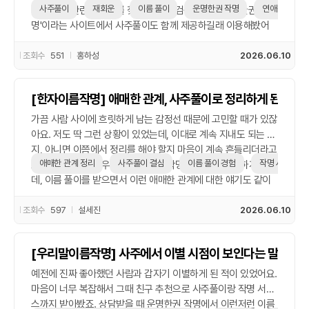
면 참고할 수 있겠다 싶었어요. 결국엔 마음이 더 중요하긴 하지
사주풀이
재회운
이름 풀이
운명한권 작명
연애운
어서 사주 관련 서비스를 찾아봤어요. 검색하다가 '운명한권 작
만, 가끔 이렇게 사주로 한번 확인해보는 것도 나름 재미있고 위
명'이라는 사이트에서 사주풀이도 함께 제공하길래 이용해봤어
안이 되네요.
요. 원래는 이름 풀이나 신생아 작명 같은 쪽이 주력인 줄 알았는
데, 의외로 연애운이나 재회운도 상세하게 설명해주더라고요. 특
조회수
551
홍하성
2026.06.10
히 어떤 시기에 감정선이 다시 이어질 수 있는지 시기적으로 풀어
준 게 흥미로웠어요. 재회운이 아예 없는 건 아니라고 하더라고
[한자이름작명] 애매한 관계, 사주풀이로 정리하게 된 날
요. 제 사주에서는 올해 하반기에 인연이 다시 연결될 수 있는 흐
름이 있다고 나왔는데, 괜히 마음이 조금 설레더라고요. 물론 이
가끔 사람 사이에 흐릿하게 남는 감정선 때문에 고민할 때가 있잖
걸 맹신하진 않지만, 조심스레 기대하게 되는 건 어쩔 수 없는 듯
아요. 저도 딱 그런 상황이 있었는데, 이대로 계속 지내도 되는 건
해요. 사실 이름도 다시 바꿔볼까 고민 중이에요. 작명으로 인생
지, 아니면 이쯤에서 정리를 해야 할지 마음이 계속 흔들리더라고
흐름이 조금 바뀌기도 한다고 해서요. 요즘은 '좋은 이름 추천'도
애매한 관계 정리
사주풀이 결심
이름 풀이 경험
작명 서비스 후
요. 친구 추천으로 우연히 운명한권 작명 서비스를 이용하게 됐는
많이 받아보고, 사주랑 맞춰보는 게 흔한 흐름 같아요. 이런 류에
데, 이름 풀이를 받으면서 이런 애매한 관계에 대한 얘기도 같이
관심 있는 분들은 사주풀이 한 번쯤 경험해보는 것도 괜찮을 것
물어봤어요. 사실 처음엔 ‘이런 걸로 뭔가 결정을 내릴 수 있을
같아요. 적어도 스스로를 돌아보게 되는 계기는 되니까요.
까?’ 싶었는데, 의외로 사주풀이가 꽤 구체적으로 제 고민을 짚어
조회수
597
설세진
2026.06.10
줬어요. 지금 상황이 오래 끌면 더 힘들 수 있다거나, 저 스스로 뭔
가 새로운 시작을 준비하는 시기라고 하더라고요. 그런 이야기를
[우리말이름작명] 사주에서 이별 시점이 보인다는 말, 진짜
듣고 나니까, 괜히 망설이던 마음이 확 정리되는 느낌이었어요.
사주풀이 덕분에 이번엔 좀 단호하게, 애매했던 관계를 조용히 정
예전에 진짜 좋아했던 사람과 갑자기 이별하게 된 적이 있었어요.
리할 수 있었던 것 같아요. 꼭 정답을 제시해주진 않지만, 저처럼
마음이 너무 복잡해서 그때 친구 추천으로 사주풀이랑 작명 서비
우유부단한 성격에는 이런 계기가 한 번쯤 필요한 것 같더라고요.
스까지 받아봤죠. 상담받을 때 운명한권 작명에서 이런저런 이름