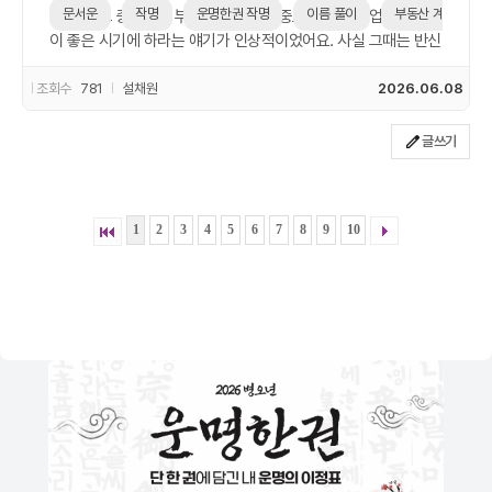
다 챙기는 사람이 많아서, 나만 이상한 게 아니라는 생각도 들었
문서운
작명
운명한권 작명
이름 풀이
부동산 계약
라고요. 그 중에서도 부동산 계약이나 중요한 서류 작업은 문서운
어요. 진짜로 꿈에서 본 뱀이 연애운에 영향을 줬는지는 모르겠지
이 좋은 시기에 하라는 얘기가 인상적이었어요. 사실 그때는 반신
만, 덕분에 기분 좋게 하루 시작할 수 있었던 건 확실하네요.
반의했는데, 마침 집 계약을 앞두고 있어서 살짝 신경이 쓰이더라
고요. 날짜를 몇 군데 후보로 두고, 작명 때 받았던 운명한권 작명
조회수
781
설채원
2026.06.08
상담 자료를 다시 한 번 살펴봤어요. 문서운이 올라간다는 시기를
체크해서 그 즈음에 계약을 진행했죠. 막상 해보니 신기하게도 진
글쓰기
행이 별 탈 없이 술술 풀렸어요. 집주인도 연락 잘 되고, 서류 문제
도 하나 없이 깔끔하게 마무리됐거든요. 그 뒤로 왠지 중요한 계
약이나 서류 일은 운세에서 문서운 괜찮을 때 맞춰보게 됐네요.
1
2
3
4
5
6
7
8
9
10
딱히 미신 믿는 스타일은 아니지만, 한 번쯤 경험해보니 이게 또
심리적으로도 든든해지는 느낌? 요즘도 주변에 좋은 이름 추천
받거나, 신생아 작명할 때 사주랑 같이 문서운 챙기라는 얘기 은
근히 하게 됩니다.