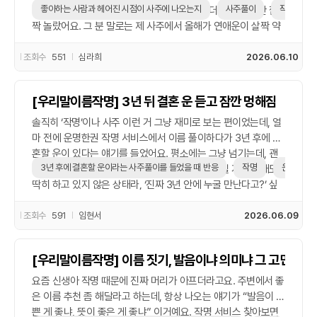
요즘은 이름이나 관계 고민 있으면 작명 서비스 한 번쯤 참고해보
좋아하는 사람과 헤어진 시점이 사주에 나오는지
사주풀이
작명
풀이도 해주고, 최근에 힘든 일이 있었냐고 묻더라고요. 순간 깜
는 것도 나쁘지 않은 것 같아요. 아무튼 이런 경험이 처음은 아니
짝 놀랐어요. 그 분 말로는 제 사주에서 올해가 연애운이 살짝 약
지만, 그때 그 결심은 지금 돌아봐도 잘한 선택이었다고 생각해
해지는 시기라 이별 같은 큰 변동이 있을 수 있다고 하더라고요.
요. 저랑 비슷한 고민 있는 분들은 가볍게 이름 풀이 받아보면서
솔직히 반신반의했는데, 진짜 그 해에 헤어졌던 거라 신기하긴 했
조회수
551
심라희
2026.06.10
속마음도 한번 정리해보시길 추천합니다.
어요. 물론 딱 날짜가 적혀 있는 건 아니지만, 흐름이나 시기 정도
는 대충 맞았던 것 같아요. 이름 짓기 상담도 같이 받았는데, 좋은
[우리말이름작명] 3년 뒤 결혼 운 듣고 잠깐 멍해짐
이름 추천받으면서 이름풀이로 제 성격이나 연애 스타일까지 얘
기해주셔서 나름 재밌었어요. 신생아 작명처럼 완전히 새로 이름
솔직히 ‘작명’이나 사주 이런 거 그냥 재미로 보는 편이었는데, 얼
을 바꾸는 건 아니지만, 이름이 가진 힘에 대해 생각해보게 되더
마 전에 운명한권 작명 서비스에서 이름 풀이하다가 3년 후에 결
라고요. 다시 돌아보면, 이별 시점이 정확히 나온다고 믿을 건 아
혼할 운이 있다는 얘기를 들었어요. 평소에는 그냥 넘기는데, 괜
니지만, 나름 위로도 되고 새로운 시각도 얻게 됐어요. 요즘엔 궁
3년 후에 결혼할 운이라는 사주풀이를 들었을 때 반응
작명
운명한권 
히 그 말 한마디가 머릿속에 계속 남더라구요. 사실 지금 연애도
금하면 한번쯤 사주풀이나 작명 상담 받아보는 것도 나쁘지 않은
딱히 하고 있지 않은 상태라, ‘진짜 3년 안에 누굴 만난다고?’ 싶
것 같아요.
은 마음에 웃음도 나고, 좀 신기하기도 했어요. 괜히 그때쯤 좋은
이름 추천이라도 다시 받아야 하나 싶기도 하고요. 이름 하나 바
조회수
591
임현서
2026.06.09
꾼다고 인생이 확 바뀌진 않겠지만, 신생아 작명하는 것처럼 새
출발하는 기분도 들어서 기분이 묘했네요. 친구들한테 얘기했더
[우리말이름작명] 이름 짓기, 발음이냐 의미냐 그 고민
니 다들 ‘그런 거 믿냐’면서도, 은근히 자기 사주도 찾아보더라고
요. 뭐랄까, 미래에 대한 단순한 호기심이랄까… 3년 후면 뭐든 바
요즘 신생아 작명 때문에 진짜 머리가 아프더라고요. 주변에서 좋
뀔 수 있다는 생각에, 괜히 그 시기가 기다려지는 느낌도 있었어
은 이름 추천 좀 해달라고 하는데, 항상 나오는 얘기가 “발음이 예
요. 한편으론, 지금은 내 이름도, 내 삶도 그냥 자연스럽게 흘러가
쁜 게 좋냐, 뜻이 좋은 게 좋냐” 이거예요. 작명 서비스 찾아보면