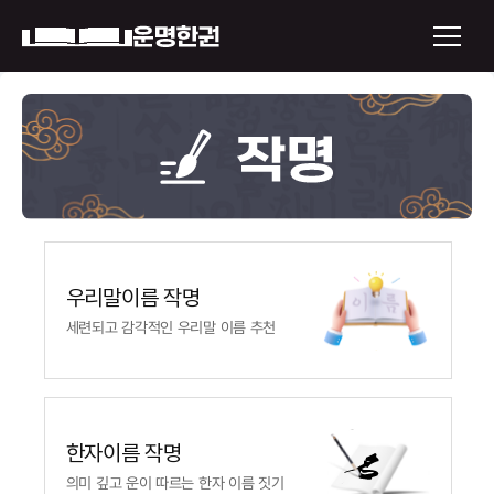
×
운명한권 보기
미래 배우자 얼굴
우리말이름 작명
정통사주
로그인
신년운세
회원가입
토정비결
한자이름 작명
오늘의 운세