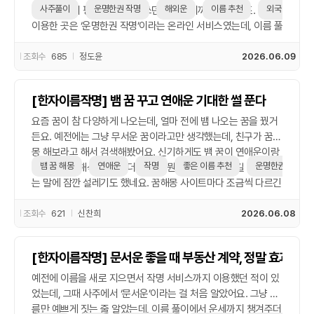
게 짚어주니까 한 번쯤 경험해볼 만하다고 생각해요. 괜히 예전
사주풀이
운명한권 작명
해외운
이름 추천
외국 이름
어요. 그래서 평소에 신경 안 쓰던 사주풀이까지 찾아봤죠. 제가
일 다시 떠올리면서 묘하게 위로도 되고요.
이용한 곳은 ‘운명한권 작명’이라는 온라인 서비스였는데, 이름 풀
이만 하는 줄 알았더니 이런 인생 전환점에서도 조언을 해주더라
고요. 상담 받으면서 내 사주에 해외 운이 있는지, 지금 시기가 좋
조회수
685
정도윤
2026.06.09
은지 이런 걸 체크해주는 게 신기했어요. 생각보다 저한테 외국
생활이 괜찮다고 하길래 솔직히 좀 마음이 놓였어요. 그리고 이름
[한자이름작명] 뱀 꿈 꾸고 연애운 기대한 썰 푼다
문제도 나름 고민했는데, 해외에서 부르기 쉬운 한글 이름으로 좋
은 이름 추천도 해주더라고요. 평소 신생아 작명이나 이름 풀이만
요즘 꿈이 참 다양하게 나오는데, 얼마 전에 뱀 나오는 꿈을 꿨거
봤던 저한테는 새로운 경험이었어요. 결과적으로 그냥 기분 탓이
든요. 예전에는 그냥 무서운 꿈이라고만 생각했는데, 친구가 꿈해
겠지만, 준비하는 데 확신이 조금 더 생겼던 것 같아요. 혹시 저처
몽 해보라고 해서 검색해봤어요. 신기하게도 뱀 꿈이 연애운이랑
럼 외국 생활 앞두고 고민 많으신 분들, 그냥 재미 삼아라도 사주
뱀 꿈 해몽
연애운
작명
좋은 이름 추천
운명한권 작명
연결된다는 해석이 꽤 많더라고요. 뭔가 좋은 일이 생길 수 있다
한 번 체크해보는 것도 나쁘지 않은 것 같아요. 물론 다 믿을 건 아
는 말에 잠깐 설레기도 했네요. 꿈해몽 사이트마다 조금씩 다르긴
니지만, 뭔가 든든해지는 기분은 확실히 있었습니다.
했지만, 누군가는 인연이 들어온다는 의미라면서 요즘 연애운이
좋아질 수 있다는 얘기도 해줬어요. 실제로 뱀 꿈 꾼 다음에 소개
조회수
621
신찬희
2026.06.08
팅 제안이 들어오긴 했거든요. 그냥 우연일 수도 있지만, 왠지 모
르게 괜히 기대하게 됐어요. 이름 풀이 서비스도 같이 해봤는데,
[한자이름작명] 문서운 좋을 때 부동산 계약, 정말 효과 있
거기서도 ‘좋은 이름’이 운을 바꿀 수 있다면서 신생아 작명할 때
도 중요하다고 하더라고요. 저도 한 번 ‘운명한권 작명’에서 이름
예전에 이름을 새로 지으면서 작명 서비스까지 이용했던 적이 있
추천 받아봤는데, 의미 있는 이름이 삶에 영향을 줄 수 있다는 얘
었는데, 그때 사주에서 ‘문서운’이라는 걸 처음 알았어요. 그냥 이
기에 은근히 혹하게 됐습니다. 요즘은 꿈해몽이랑 이름 풀이 둘
름만 예쁘게 짓는 줄 알았는데, 이름 풀이에서 운세까지 챙겨주더