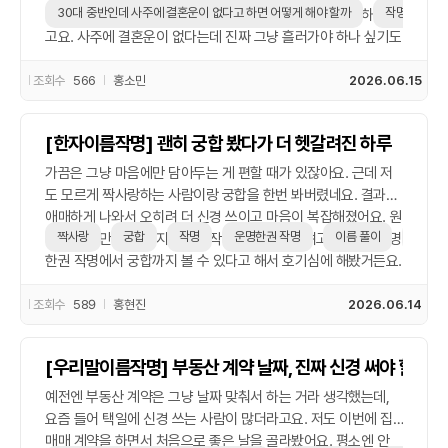
30대 중반인데 사주에 결혼운이 없다고 하면 어떻게 해야 할까
작명
져요. 막상 주변에서는 결혼한 친구들도 많아서 괜히 비교하게 되
고요. 사주에 결혼운이 없다는데 진짜 그냥 흘러가야 하나 싶기도
하고, 한 번은 운명한권 작명에서 이름도 바꿔볼까 고민까지 했었
어요. 물론 이름 바꾼다고 운명이 확 바뀌진 않겠지만, 괜히 좋은
조회수
566
홍소민
2026.06.15
이름 추천 받아서 기분 전환이라도 하려는 심리랄까요. 이름 풀이
결과 보면서 ‘그래, 나만의 길이 있겠지’라는 생각도 조금은 하게
[한자이름작명] 괜히 궁합 봤다가 더 헷갈려진 하루
됐습니다. 근데 확실히 신생아 작명이나 개명 고민하는 분들 보
면, 다들 뭔가 더 좋은 기운을 기대하더라고요. 나도 어쩌면 그런
가끔은 그냥 마음에만 담아두는 게 편할 때가 있잖아요. 근데 저
심정이었던 것 같아요. 결과적으로는 결혼운이 없다고 너무 낙담
도 모르게 짝사랑하는 사람이랑 궁합을 한번 봐버렸네요. 결과가
하기보다는, 그냥 나한테 맞는 시기가 따로 있는 거라 생각하기로
애매하게 나와서 오히려 더 신경 쓰이고 마음이 복잡해졌어요. 원
했어요. 결국 사주도 참고만 하고, 내 생활에 집중하는 게 제일 속
짝사랑
궁합
작명
운명한권 작명
이름 풀이
좋은 
래는 이름만 예쁘게 지어주는 작명 서비스만 보려고 했는데, 운명
편한 것 같아요. 혹시 저처럼 30대 중반인데 사주에 결혼운 없다
한권 작명에서 궁합까지 볼 수 있다고 해서 호기심에 해봤거든요.
들으신 분들, 너무 스트레스 받지 마세요. 사람마다 타이밍도 다
이름 풀이 결과랑 궁합 해석까지 쭉 읽고 나니까 그냥 ‘좋은 이름
르고, 진짜 중요한 건 결국 내 마음이더라고요.
추천’이나 받아볼 걸 싶더라고요. 궁합이 완전 좋다거나 나쁘다거
조회수
589
홍현진
2026.06.14
나 하면 차라리 덜 신경 쓸 텐데, 중간 정도로 애매하게 나와서 괜
히 혼자만 생각 많아진 느낌이에요. 아무래도 이런 건 재미로만
[우리말이름작명] 부동산 계약 날짜, 진짜 신경 써야 할까?
보는 게 마음 편한 것 같아요. 그래도 신생아 작명이나 이름 풀이
궁금한 분들한테는 한 번쯤 써볼 만한 서비스긴 했어요. 저처럼
예전엔 부동산 계약은 그냥 날짜 맞춰서 하는 거라 생각했는데,
궁합까지 봐버리면, 마음 복잡해지는 날 올 수 있으니 조심하시길
요즘 들어 택일에 신경 쓰는 사람이 많더라고요. 저도 이번에 집
요!
매매 계약을 하면서 처음으로 좋은 날을 골라봤어요. 평소엔 안