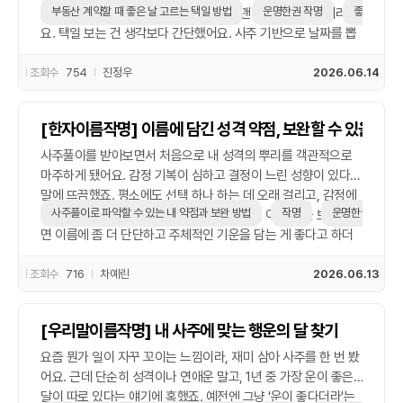
부동산 계약할 때 좋은 날 고르는 택일 방법
운명한권 작명
좋은 이름 
믿었는데, 큰돈이 오가는 일이라 그런지 괜히 조심하게 되더라고
요. 택일 보는 건 생각보다 간단했어요. 사주 기반으로 날짜를 뽑
아주는 서비스가 있었고, 저는 ‘운명한권 작명’에서 작명할 때 좋
았던 기억이 있어서 거기서 다시 알아봤어요. 원하는 날짜 범위를
조회수
754
진정우
2026.06.14
입력하니까 피해야 할 날과 추천일을 정리해줘서 생각보다 믿음
이 갔어요. 특히 '계약운', '재물운'이 강한 날을 중심으로 추천해주
[한자이름작명] 이름에 담긴 성격 약점, 보완할 수 있을까?
는데, 계약 당일 흐름도 설명해줘서 참고하기 좋았고요. 물론 이
게 과학은 아니지만, 마음이 놓이더라고요. 그날 계약도 매끄럽게
사주풀이를 받아보면서 처음으로 내 성격의 뿌리를 객관적으로
잘 끝나서 괜히 뿌듯했어요. 개인적으로는 신생아 작명처럼 이름
마주하게 됐어요. 감정 기복이 심하고 결정이 느린 성향이 있다는
짓기나 계약일 고르기 같은 건 운도 중요하다고 생각해요. 고민되
말에 뜨끔했죠. 평소에도 선택 하나 하는 데 오래 걸리고, 감정에
면 전문가 도움 받아서 체크해보는 것도 나쁘지 않아요.
사주풀이로 파악할 수 있는 내 약점과 보완 방법
작명
운명한권 작명
치우쳐 후회한 적이 많거든요. 흥미로웠던 건 이 약점을 보완하려
면 이름에 좀 더 단단하고 주체적인 기운을 담는 게 좋다고 하더
라고요. 그래서 운명한권 작명 서비스를 이용해서 이름 풀이까지
같이 받아봤어요. 실제로 좋은 이름 추천도 받았는데, 기운이 보
조회수
716
차예린
2026.06.13
완된다는 설명이 생각보다 논리적이었고 나름 납득이 갔습니다.
이름을 바꾼다고 인생이 확 바뀌는 건 아니겠지만, 적어도 나라는
[우리말이름작명] 내 사주에 맞는 행운의 달 찾기
사람을 다시 정리하고 중심을 잡는 계기는 된 것 같아요. 사주풀
이로 파악한 내 약점을 인정하고, 그걸 이름이나 태도로 보완하려
요즘 뭔가 일이 자꾸 꼬이는 느낌이라, 재미 삼아 사주를 한 번 봤
는 시도 자체가 꽤 의미 있었고요. 요즘은 중요한 결정 앞에 예전
어요. 근데 단순히 성격이나 연애운 말고, 1년 중 가장 운이 좋은
처럼 망설이기보다, ‘내가 어떤 성향인지’ 먼저 떠올리게 돼서 덜
달이 따로 있다는 얘기에 혹했죠. 예전엔 그냥 '운이 좋다더라'는