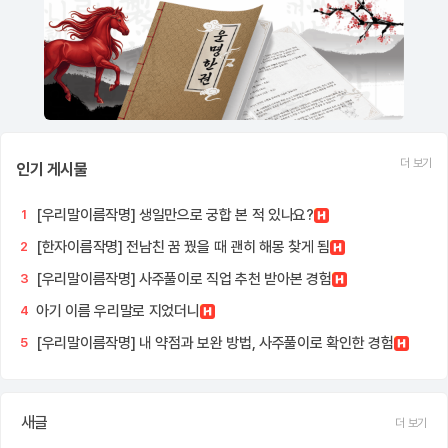
더 보기
인기 게시물
[우리말이름작명] 생일만으로 궁합 본 적 있나요?
1
[한자이름작명] 전남친 꿈 꿨을 때 괜히 해몽 찾게 됨
2
[우리말이름작명] 사주풀이로 직업 추천 받아본 경험
3
아기 이름 우리말로 지었더니
4
[우리말이름작명] 내 약점과 보완 방법, 사주풀이로 확인한 경험
5
새글
더 보기