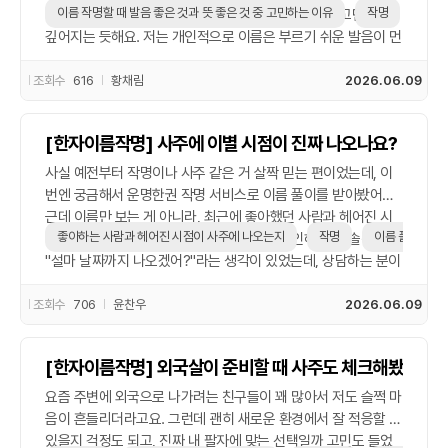
게 두고 싶다는 생각도 들었어요. 사주풀이든 이름 풀이든 가끔은
이름 작명할 때 발음 좋은 것과 뜻 좋은 것 중 고민하는 이유
작명
운명
다들 각자 장단점 얘기해주는데, 실제로 지을 땐 막상 고민이 더
이런 소소한 재미가 또 삶에 자극이 되기도 하는 듯합니다.
깊어지는 듯해요. 저는 개인적으로 이름은 부르기 쉬운 발음이 먼
저라고 생각했거든요. 근데 이름 풀이까지 신경 쓰면, 뜻이 이상
하거나 너무 흔한 느낌이 들면 또 고민이 시작됩니다. 가족 중에
조회수
616
황채림
2026.06.09
는 ‘운명한권 작명’으로 의미를 확실히 챙기는 분도 있고, 예쁘게
들리는 이름이 오래 불릴 때 좋다는 분도 있었어요. 직접 이름을
[한자이름작명] 사주에 이별 시점이 진짜 나오나요?
여러 번 불러보면서, 발음이 입에 착 붙는 것도 꽤 중요하다고 느
꼈어요. 반대로, 나중에 본인이 이름의 뜻을 궁금해할 수도 있으
사실 예전부터 작명이나 사주 같은 거 살짝 믿는 편이었는데, 이
니 그 의미도 무시할 수 없더라고요. 실제로 작명할 때 이 두 가지
번엔 궁금해서 운명한권 작명 서비스로 이름 풀이를 받아봤어요.
사이에서 고민한 경험, 진짜 누구나 한 번쯤 겪는 것 같아요. 최종
근데 이름만 보는 게 아니라, 최근에 좋아했던 사람과 헤어진 시
적으로는 발음과 의미 둘 다 놓치지 않는 선에서 결정했는데, 쉽
좋아하는 사람과 헤어진 시점이 사주에 나오는지
작명
이름 풀이
점이 사주에 나온다는 얘기를 들어서 직접 확인해봤죠. 솔직히
지 않았던 만큼 뭔가 더 애착이 생기더라고요. 이름 짓기라는 게
"설마 날짜까지 나오겠어?"라는 생각이 있었는데, 상담하는 분이
단순히 예쁜 소리 하나 고르는 게 아니라는 걸 이번에 또 깨달았
제 이별 시기랑 맞아떨어지는 운의 변화 시점을 콕 집어주더라고
습니다.
요. 이게 완전 날짜까지 맞진 않았지만, 흐름이나 분위기는 진짜
조회수
706
윤찬우
2026.06.09
신기할 정도로 비슷해서 좀 소름 돋았어요. 이름 풀이 받으면서
"좋은 이름 추천"도 같이 해줬는데, 이름이 인생 흐름에 영향을
[한자이름작명] 외국살이 준비할 때 사주도 체크해봤어요
준다는 설명도 들으니 괜히 새 이름으로 바꾸고 싶어지더라고요.
요즘은 신생아 작명도 사주랑 같이 많이 본다고 하던데, 진짜 애
요즘 주변에 외국으로 나가려는 친구들이 꽤 많아서 저도 슬쩍 마
들 이름 짓는 데 참고할만하긴 한 듯요. 아무튼 사주가 무조건 맞
음이 흔들리더라고요. 그런데 괜히 새로운 환경에서 잘 적응할 수
다고 할 순 없지만, 내 인생에 있었던 큰 이별 같은 시기를 비슷하
있을지 걱정도 되고, 진짜 내 팔자에 맞는 선택일까 고민도 들었