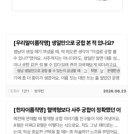
궁합
택일
작명
[우리말이름작명] 생일만으로 궁합 본 적 있나요?
썸남이 생일 얘기 꺼냈을 때, 딱 떠오른 생각이 "이걸로 궁합 볼
꿈해몽
수 있나?"였어요. 사주까지는 아니더라도, 생일만 알면 대충 성향
이나 궁합 같은 걸 볼 수 있다길래 괜히 검색해보게 되더라고요.
썸남 생일만으로 궁합 볼 수 있는지 궁금할 때
작명
운명한권 작명
요즘은 이름 풀이나 작명 서비스도 궁합 참고용으로 많이들 쓴다
수리사주
기에 좀 더 흥미가 생겼어요. 이름 짓는 데만 쓰는 줄 알았던 운명
한권 작명 같은 곳에서도 의외로 궁합 관련해서도 정보가 꽤 많더
운세구독
라고요. 썸 단계에선 깊게 묻기도 애매하니까, 그냥 생일 하나로
조회수
1211
방우빈
2026.06.23
살짝 엿보는 기분? 의외로 맞는 부분이 많아서 혼자 좀 설렜네요
이용후기
ㅎㅎ 특히 MBTI나 혈액형보다 디테일한 느낌이 들었고, 성격 차
[한자이름작명] 혈액형보다 사주 궁합이 정확했던 이유
이에서 오는 갈등 가능성 같은 것도 미리 확인할 수 있어서 좋았
문의사항
어요. 물론 전적으로 믿는 건 아니지만, 재미 삼아 보기엔 딱 좋은
예전에 연애할 때 혈액형 궁합 이야기를 친구들이 자주 꺼냈어요.
수준이었어요. 궁합에 집착하는 건 좀 부담스러울 수도 있겠지만,
A형은 어쩌고 B형은 어떻다는 식으로요. 저도 그냥 재미로는 보
호기심 정도로 보는 건 괜찮은 것 같아요. 혹시 저처럼 썸남 생일
는데, 막상 중요한 선택을 할 때는 좀 허술하단 느낌을 받았어요.