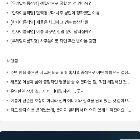
[우리말이름작명] 생일만으로 궁합 본 적 있나요?
[한자이름작명] 혈액형보다 사주 궁합이 정확했던 이유
[한자이름작명] 재물운 체크하고 연봉 협상한 썰
[한자이름작명] 이름 바꾸면 정말 운이 달라질까?
[우리말이름작명] 사주풀이로 직업 추천 받아본 경험
새댓글
주변 반응 좋으면 더 고민되죠 ㅎㅎ 혹시 최종적으로 어떤 이름으로 결정하셨어요?
새로운 이름이 삶에 긍정적인 영향을 줄 수 있다는 말, 직접 체감하신 것 같아요! 멋진 선택 하셨네요 :)
운명한권 작명 결과가 꽤 디테일하던데.. 굿~
이름이 단순한 호칭이 아니라 진짜 에너지와 성격을 담고 있는 것 같아요. 저도 바꿔볼까 고민 중이에요!
저도 한자 이름 받아봤는데, 뜻까지 알려줘서 더 의미 있게 느껴졌어요. ‘정화’ 너무 맑고 고운 이름이네요!