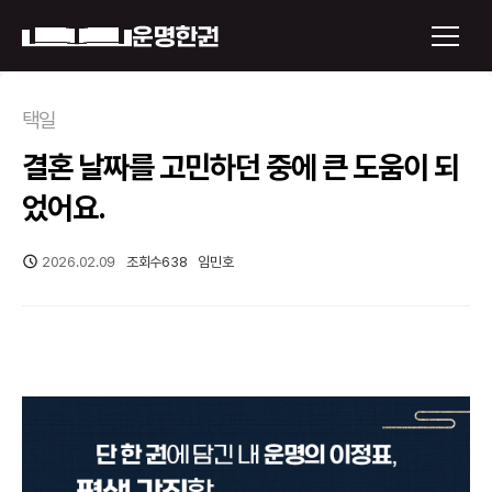
×
택일
결혼 날짜를 고민하던 중에 큰 도움이 되
운명한권 보기
었어요.
미래 배우자 얼굴
2026.02.09
조회수
638
임민호
정통사주
로그인
신년운세
회원가입
토정비결
오늘의 운세