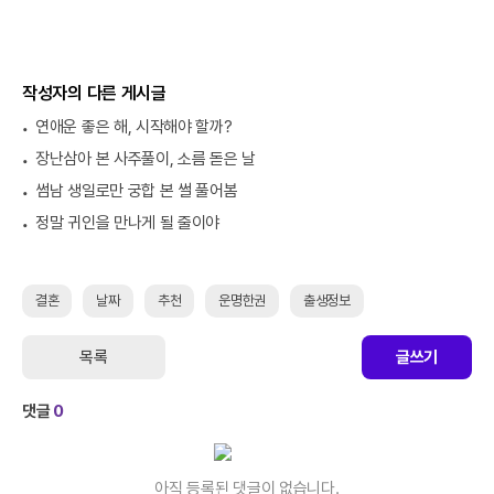
작성자의 다른 게시글
연애운 좋은 해, 시작해야 할까?
장난삼아 본 사주풀이, 소름 돋은 날
썸남 생일로만 궁합 본 썰 풀어봄
정말 귀인을 만나게 될 줄이야
결혼
날짜
추천
운명한권
출생정보
목록
글쓰기
댓글
0
아직 등록된 댓글이 없습니다.