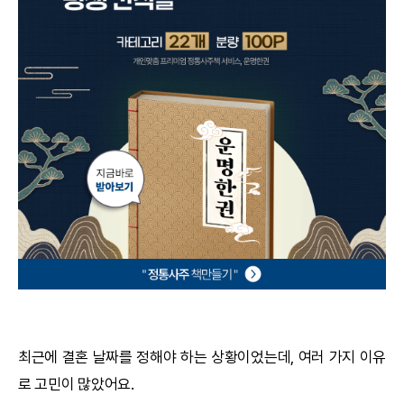
궁합
택일
작명
꿈해몽
수리사주
운세구독
이용후기
문의사항
최근에 결혼 날짜를 정해야 하는 상황이었는데, 여러 가지 이유
로 고민이 많았어요.