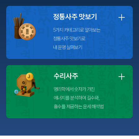
궁합
정통사주 맛보기
택일
5가지 카테고리로 알아보는
정통사주 맛보기로
작명
꿈해몽
수리사주
수리사주
명리학에서 숫자가 가진
운세구독
에너지를 분석하여 길수와,
이용후기
문의사항