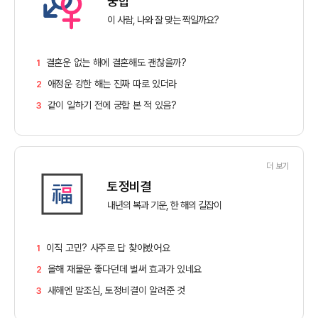
궁합
이 사람, 나와 잘 맞는 짝일까요?
결혼운 없는 해에 결혼해도 괜찮을까?
1
애정운 강한 해는 진짜 따로 있더라
2
같이 일하기 전에 궁합 본 적 있음?
3
더 보기
토정비결
내년의 복과 기운, 한 해의 길잡이
이직 고민? 사주로 답 찾아봤어요
1
올해 재물운 좋다던데 벌써 효과가 있네요
2
새해엔 말조심, 토정비결이 알려준 것
3