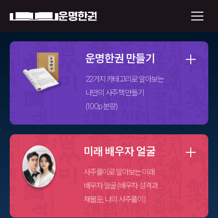
×
운명한권 만들기
운명한권 보기
22가지 카테고리로 알아보는
나만의 사주책 만들기
미래 배우자 얼굴
정통사주
로그인
미래 배우자 얼굴
신년운세
회원가입
사주풀이로 알아보는 미래
토정비결
배우자 얼굴 (배우자 성격과
오늘의 운세