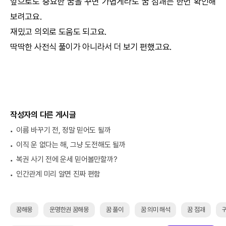
앞으로도 중요한 꿈을 꾸면 가볍게라도 꿈 점괘는 한번 확인해
보려고요.
재밌고 의외로 도움도 되고요.
딱딱한 사전식 풀이가 아니라서 더 보기 편했고요.
작성자의 다른 게시글
이름 바꾸기 전, 정말 믿어도 될까
이직 운 없다는 해, 그냥 도전해도 될까
복권 사기 전에 운세 믿어볼만할까?
인간관계 미리 알면 진짜 편함
꿈해몽
운명한권 꿈해몽
꿈 풀이
꿈 의미 해석
꿈 점괘