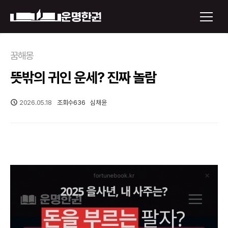
×
꿈해몽
뜻밖의 귀인 운세? 진짜 놀람
운명한권 보기
미래 배우자 얼굴
2026.05.18
조회수
636
심채윤
정통사주
로그인
신년운세
회원가입
토정비결
오늘의 운세