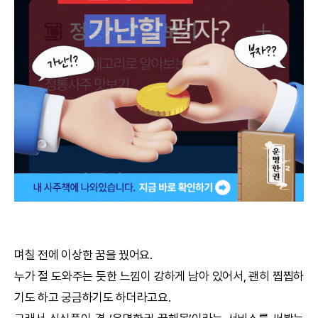
궁합
택일
작명
꿈해몽
수리사주
운세구독
이용후기
며칠 전에 이상한 꿈을 꿨어요.
누가 절 도와주는 듯한 느낌이 강하게 남아 있어서, 괜히 찝찝하
문의사항
기도 하고 궁금하기도 하더라고요.