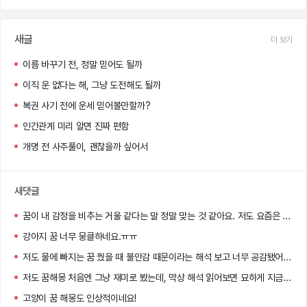
새글
더 보기
이름 바꾸기 전, 정말 믿어도 될까
이직 운 없다는 해, 그냥 도전해도 될까
복권 사기 전에 운세 믿어볼만할까?
인간관계 미리 알면 진짜 편함
개명 전 사주풀이, 괜찮을까 싶어서
새댓글
꿈이 내 감정을 비추는 거울 같다는 말 정말 맞는 것 같아요. 저도 요즘은 아침마다 꿈을 기록하게 됐어요 :)
강아지 꿈 너무 뭉클하네요.ㅠㅠ
저도 물에 빠지는 꿈 꿨을 때 불안감 때문이라는 해석 보고 너무 공감됐어요…
저도 꿈해몽 처음엔 그냥 재미로 봤는데, 막상 해석 읽어보면 묘하게 지금 내 상황이랑 맞아서 소름 돋더라고요!
고양이 꿈 해몽도 인상적이네요!