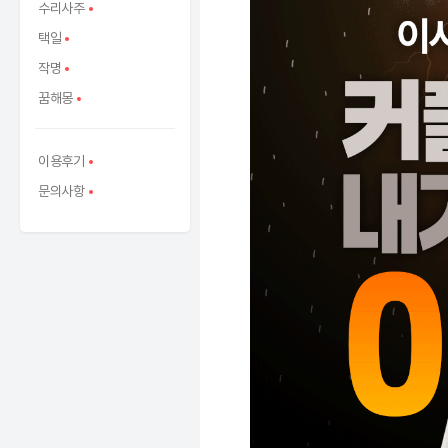
수리사주
택일
작명
꿈해몽
이용후기
문의사항