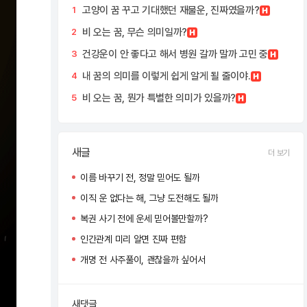
고양이 꿈 꾸고 기대했던 재물운, 진짜였을까?
1
비 오는 꿈, 무슨 의미일까?
2
건강운이 안 좋다고 해서 병원 갈까 말까 고민 중
3
내 꿈의 의미를 이렇게 쉽게 알게 될 줄이야.
4
비 오는 꿈, 뭔가 특별한 의미가 있을까?
5
새글
더 보기
이름 바꾸기 전, 정말 믿어도 될까
이직 운 없다는 해, 그냥 도전해도 될까
복권 사기 전에 운세 믿어볼만할까?
인간관계 미리 알면 진짜 편함
개명 전 사주풀이, 괜찮을까 싶어서
새댓글