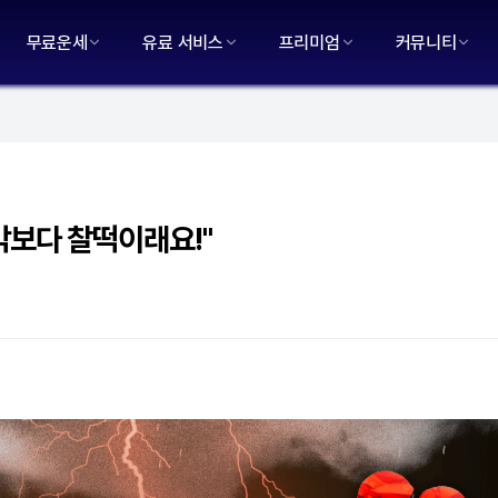
무료운세
유료 서비스
프리미엄
커뮤니티
각보다 찰떡이래요!"