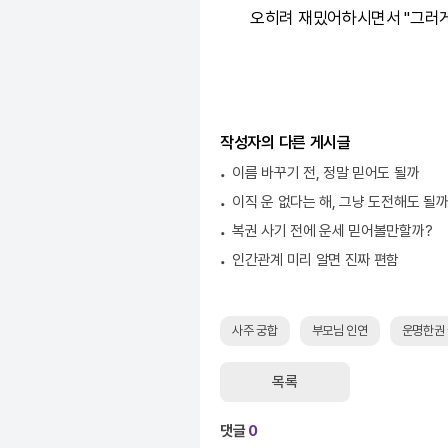
오히려 재밌어하시면서 "그러게
작성자의 다른 게시글
이름 바꾸기 전, 정말 믿어도 될까
이직 운 없다는 해, 그냥 도전해도 될
복권 사기 전에 운세 믿어볼만할까?
인간관계 미리 알면 진짜 편함
사주 궁합
부모님 인연
운명한권
목록
댓글
0