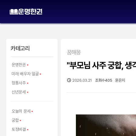
카테고리
꿈해몽
"부모님 사주 궁합, 생
운명한권
미래 배우자 얼굴
2026.03.21
조회수
405
윤은지
정통사주
신년운세
오늘의 운세
궁합
토정비결