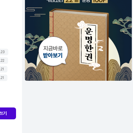
.23
.22
.21
.21
쓰기