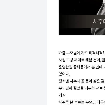
요즘 부모님이 자꾸 티격태격
사실 그냥 재미로 해본 건데, 
운명한권
꿈해몽
에서 본 건데
었어요.
평소엔 사주나 꿈 풀이 같은 걸
부모님이 젊었을 때부터 서로 
거죠.
사주를 본 후로는 부모님 다툼도