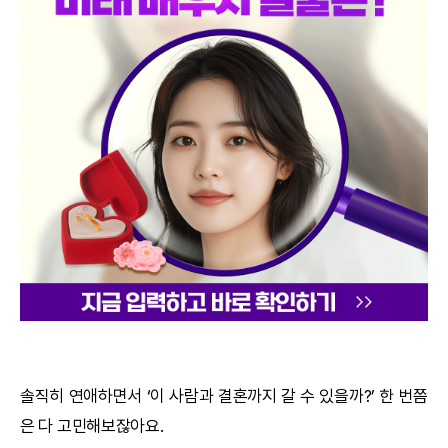
궁합
택일
작명
꿈해몽
수리사주
운세구독
이용후기
문의사항
솔직히 연애하면서 ‘이 사람과 결혼까지 갈 수 있을까?’ 한 번쯤
은 다 고민해보잖아요.