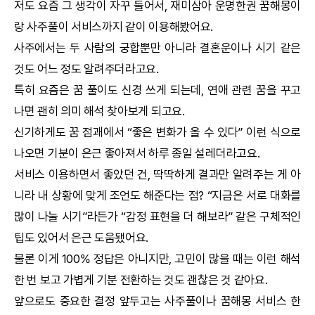
저도 요즘 그 생각이 자꾸 들어서, 재미삼아
운명한권
꿈해몽
이
랑 사주풀이 서비스까지 같이 이용해봤어요.
사주에서는 두 사람의
궁합
뿐만 아니라 결혼운이나 시기 같은
것도 어느 정도 알려주더라고요.
특히 요즘은 꿈 풀이도 신경 쓰게 되는데, 연애 관련 꿈을 꾸고
나면 괜히 의미 해석 찾아보게 되고요.
신기하게도 꿈 점괘에서 “좋은 변화가 올 수 있다” 이런 식으로
나오면 기분이 은근 좋아져서 하루 종일 설레더라고요.
서비스 이용하면서 좋았던 건, 딱딱하게 결과만 알려주는 게 아
니라 내 상황에 맞게 조언도 해준다는 점? “지금은 서로 대화를
많이 나눌 시기”라든가 “감정 표현을 더 해보라” 같은 구체적인
팁도 있어서 은근 도움됐어요.
물론 이게 100% 정답은 아니지만, 고민이 많을 때는 이런 해석
한 번 보고 가볍게 기분 전환하는 것도 괜찮은 것 같아요.
앞으로도 중요한 결정 앞두고는 사주풀이나
꿈해몽
서비스 한