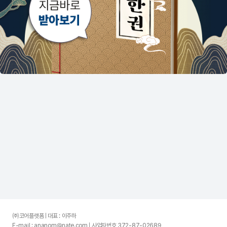
㈜코어플랫폼 | 대표 : 이주하
E-mail : ananom@nate.com | 사업자번호 372-87-02689