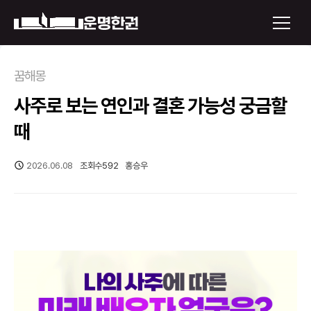
×
꿈해몽
사주로 보는 연인과 결혼 가능성 궁금할
운명한권 보기
때
미래 배우자 얼굴
2026.06.08
조회수
592
홍승우
정통사주
로그인
신년운세
회원가입
토정비결
오늘의 운세