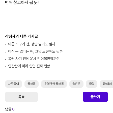
번씩 참고하게 될 듯!
작성자의 다른 게시글
이름 바꾸기 전, 정말 믿어도 될까
이직 운 없다는 해, 그냥 도전해도 될까
복권 사기 전에 운세 믿어볼만할까?
인간관계 미리 알면 진짜 편함
사주풀이
꿈해몽
운명한권 꿈해몽
결혼운
궁합
꿈 의미
목록
글쓰기
댓글
0