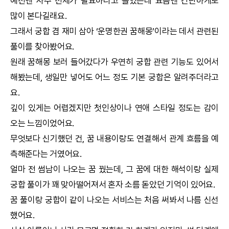
예전엔 사주 전체가 필요하다고 들었는데 요즘엔 간단하게도
많이 본다길래요.
그래서
궁합
겸 재미 삼아 ‘
운명한권
꿈해몽
’이라는 데서 관련된
풀이를 찾아봤어요.
원래
꿈해몽
보러 들어갔다가 우연히
궁합
관련 기능도 있어서
해봤는데, 생일만 넣어도 어느 정도 기본
궁합
은 알려주더라고
요.
깊이 있게는 어렵겠지만 첫인상이나 연애 스타일 정도는 감이
오는 느낌이었어요.
무엇보다 신기했던 건, 꿈 내용이랑도 연결해서 관계 흐름을 예
측해준다는 거였어요.
얼마 전 썸남이 나오는 꿈 꿨는데, 그 꿈에 대한 해석이랑 실제
궁합
풀이가 꽤 맞아떨어져서 혼자 소름 돋았던 기억이 있어요.
꿈 풀이랑
궁합
이 같이 나오는 서비스는 처음 써봐서 나름 신선
했어요.