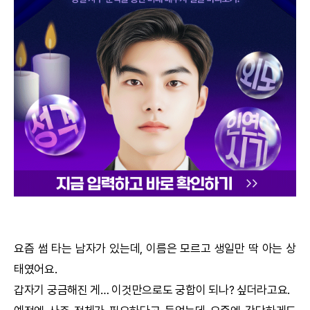
궁합
택일
작명
꿈해몽
수리사주
운세구독
이용후기
요즘 썸 타는 남자가 있는데, 이름은 모르고 생일만 딱 아는 상
태였어요.
문의사항
갑자기 궁금해진 게… 이것만으로도
궁합
이 되나? 싶더라고요.