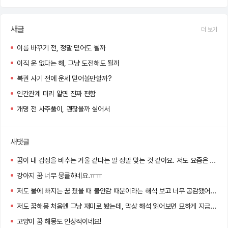
새글
더 보기
이름 바꾸기 전, 정말 믿어도 될까
이직 운 없다는 해, 그냥 도전해도 될까
복권 사기 전에 운세 믿어볼만할까?
인간관계 미리 알면 진짜 편함
개명 전 사주풀이, 괜찮을까 싶어서
새댓글
꿈이 내 감정을 비추는 거울 같다는 말 정말 맞는 것 같아요. 저도 요즘은 아침마다 꿈을 기록하게 됐어요 :)
강아지 꿈 너무 뭉클하네요.ㅠㅠ
저도 물에 빠지는 꿈 꿨을 때 불안감 때문이라는 해석 보고 너무 공감됐어요…
저도 꿈해몽 처음엔 그냥 재미로 봤는데, 막상 해석 읽어보면 묘하게 지금 내 상황이랑 맞아서 소름 돋더라고요!
고양이 꿈 해몽도 인상적이네요!