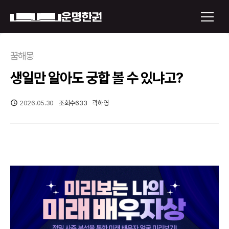
×
꿈해몽
생일만 알아도 궁합 볼 수 있냐고?
운명한권 보기
미래 배우자 얼굴
2026.05.30
조회수
633
곽하영
정통사주
로그인
신년운세
회원가입
토정비결
오늘의 운세