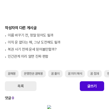
작성자의 다른 게시글
이름 바꾸기 전, 정말 믿어도 될까
이직 운 없다는 해, 그냥 도전해도 될까
복권 사기 전에 운세 믿어볼만할까?
인간관계 미리 알면 진짜 편함
꿈해몽
운명한권 꿈해몽
꿈 풀이
꿈 의미 해석
꿈 점괘
목록
글쓰기
댓글
0