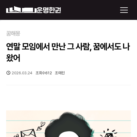
×
꿈해몽
연말 모임에서 만난 그 사람, 꿈에서도 나
운명한권 보기
왔어
미래 배우자 얼굴
2026.03.24
조회수
612
조예린
정통사주
로그인
신년운세
회원가입
토정비결
오늘의 운세