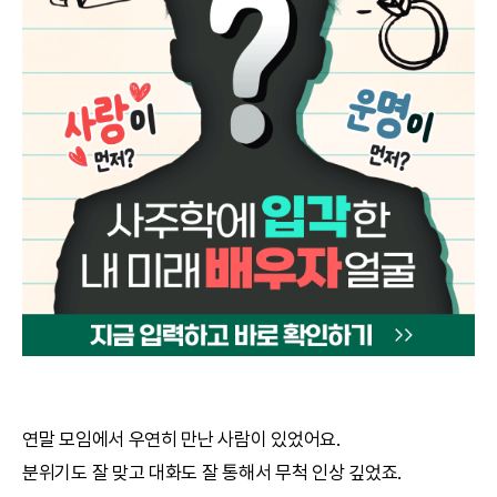
궁합
택일
작명
꿈해몽
수리사주
운세구독
이용후기
문의사항
연말 모임에서 우연히 만난 사람이 있었어요.
분위기도 잘 맞고 대화도 잘 통해서 무척 인상 깊었죠.