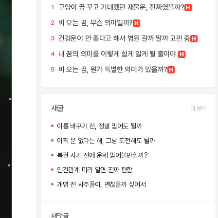
고양이 꿈 꾸고 기대했던 재물운, 진짜였을까?
1
비 오는 꿈, 무슨 의미일까?
2
건강운이 안 좋다고 해서 병원 갈까 말까 고민 중
3
내 꿈의 의미를 이렇게 쉽게 알게 될 줄이야.
4
비 오는 꿈, 뭔가 특별한 의미가 있을까?
5
새글
더 보기
이름 바꾸기 전, 정말 믿어도 될까
이직 운 없다는 해, 그냥 도전해도 될까
복권 사기 전에 운세 믿어볼만할까?
인간관계 미리 알면 진짜 편함
개명 전 사주풀이, 괜찮을까 싶어서
새댓글