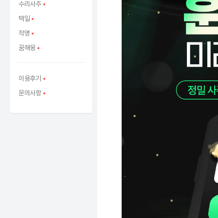
수리사주
택일
작명
꿈해몽
이용후기
문의사항