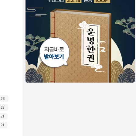
.23
.22
.21
.21