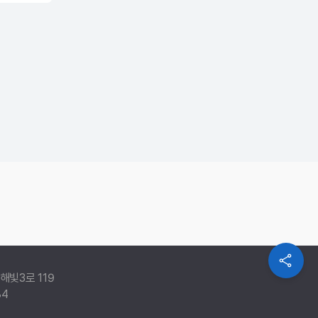
해빛3로 119
84