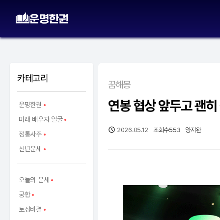
카테고리
꿈해몽
연봉 협상 앞두고 괜히 
운명한권
미래 배우자 얼굴
2026.05.12
조회수
553
양지완
정통사주
신년운세
오늘의 운세
궁합
토정비결