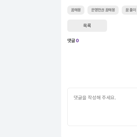
꿈해몽
운명한권 꿈해몽
꿈 풀이
목록
댓글
0