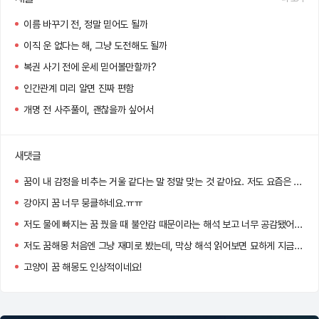
이름 바꾸기 전, 정말 믿어도 될까
이직 운 없다는 해, 그냥 도전해도 될까
복권 사기 전에 운세 믿어볼만할까?
인간관계 미리 알면 진짜 편함
개명 전 사주풀이, 괜찮을까 싶어서
새댓글
꿈이 내 감정을 비추는 거울 같다는 말 정말 맞는 것 같아요. 저도 요즘은 아침마다 꿈을 기록하게 됐어요 :)
강아지 꿈 너무 뭉클하네요.ㅠㅠ
저도 물에 빠지는 꿈 꿨을 때 불안감 때문이라는 해석 보고 너무 공감됐어요…
저도 꿈해몽 처음엔 그냥 재미로 봤는데, 막상 해석 읽어보면 묘하게 지금 내 상황이랑 맞아서 소름 돋더라고요!
고양이 꿈 해몽도 인상적이네요!