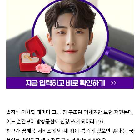
궁합
택일
작명
꿈해몽
수리사주
운세구독
이용후기
솔직히 이사할 때마다 그냥 집 구조랑 역세권만 보던 저였는데,
어느 순간부터 방향
궁합
도 신경 쓰게 되더라고요.
문의사항
친구가
꿈해몽
서비스에서 ‘새 집이 북쪽에 있으면 좋다’는 꿈