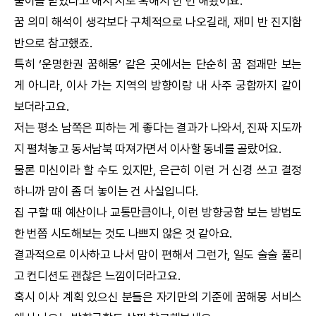
풀이를 받았다고 해서 저도 혹해서 한 번 해봤어요.
꿈 의미 해석이 생각보다 구체적으로 나오길래, 재미 반 진지함
반으로 참고했죠.
특히 ‘
운명한권
꿈해몽
’ 같은 곳에서는 단순히 꿈 점괘만 보는
게 아니라, 이사 가는 지역의 방향이랑 내 사주
궁합
까지 같이
보더라고요.
저는 평소 남쪽은 피하는 게 좋다는 결과가 나와서, 진짜 지도까
지 펼쳐놓고 동서남북 따져가면서 이사할 동네를 골랐어요.
물론 미신이라 할 수도 있지만, 은근히 이런 거 신경 쓰고 결정
하니까 맘이 좀 더 놓이는 건 사실입니다.
집 구할 때 예산이나 교통만큼이나, 이런 방향
궁합
보는 방법도
한 번쯤 시도해보는 것도 나쁘지 않은 것 같아요.
결과적으로 이사하고 나서 맘이 편해서 그런가, 일도 술술 풀리
고 컨디션도 괜찮은 느낌이더라고요.
혹시 이사 계획 있으신 분들은 자기만의 기준에
꿈해몽
서비스