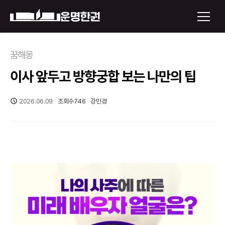
×
꿈해몽
이사 앞두고 방향궁합 보는 나만의 팁
운명한권 보기
미래 배우자 얼굴
2026.06.09
조회수
746
강민경
정통사주
로그인
신년운세
회원가입
토정비결
오늘의 운세