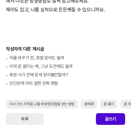
에서 나오는 방향
궁합
도 살짝 참고해보세요.
재미도 있고, 나름 심적으로 든든해질 수 있으니까요.
작성자의 다른 게시글
이름 바꾸기 전, 정말 믿어도 될까
이직 운 없다는 해, 그냥 도전해도 될까
복권 사기 전에 운세 믿어볼만할까?
인간관계 미리 알면 진짜 편함
이사 가는 지역을 고를 때 방향궁합을 보는 방법
꿈해몽
꿈 풀이
꿈 
목록
글쓰기