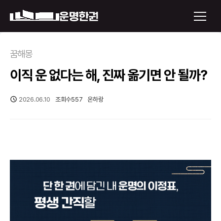
×
꿈해몽
이직 운 없다는 해, 진짜 옮기면 안 될까?
운명한권 보기
미래 배우자 얼굴
2026.06.10
조회수
557
온하랑
정통사주
로그인
신년운세
회원가입
토정비결
오늘의 운세