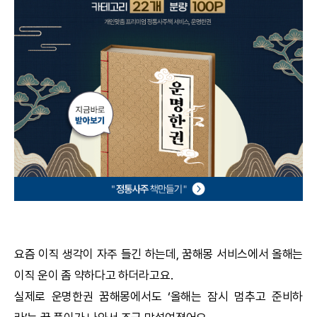
궁합
택일
작명
꿈해몽
수리사주
운세구독
이용후기
요즘 이직 생각이 자주 들긴 하는데,
꿈해몽
서비스에서 올해는
이직 운이 좀 약하다고 하더라고요.
문의사항
실제로
운명한권
꿈해몽
에서도 ‘올해는 잠시 멈추고 준비하