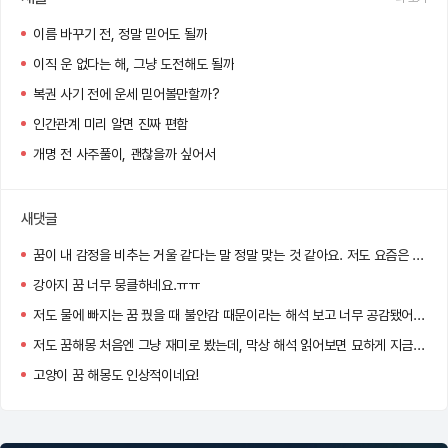
이름 바꾸기 전, 정말 믿어도 될까
이직 운 없다는 해, 그냥 도전해도 될까
복권 사기 전에 운세 믿어볼만할까?
인간관계 미리 알면 진짜 편함
개명 전 사주풀이, 괜찮을까 싶어서
새댓글
꿈이 내 감정을 비추는 거울 같다는 말 정말 맞는 것 같아요. 저도 요즘은 아침마다 꿈을 기록하게 됐어요 :)
강아지 꿈 너무 뭉클하네요.ㅠㅠ
저도 물에 빠지는 꿈 꿨을 때 불안감 때문이라는 해석 보고 너무 공감됐어요…
저도 꿈해몽 처음엔 그냥 재미로 봤는데, 막상 해석 읽어보면 묘하게 지금 내 상황이랑 맞아서 소름 돋더라고요!
고양이 꿈 해몽도 인상적이네요!