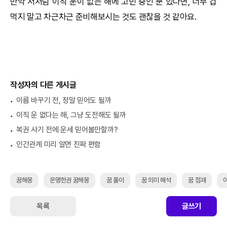
만약 저처럼 이직 운이 없는 해에 고민 중인 분 있다면, 너무 겁
먹지 말고 차근차근 준비해보시는 것도 괜찮을 것 같아요.
작성자의 다른 게시글
이름 바꾸기 전, 정말 믿어도 될까
이직 운 없다는 해, 그냥 도전해도 될까
복권 사기 전에 운세 믿어볼만할까?
인간관계 미리 알면 진짜 편함
꿈해몽
운명한권 꿈해몽
꿈 풀이
꿈 의미 해석
꿈 점괘
목록
글쓰기