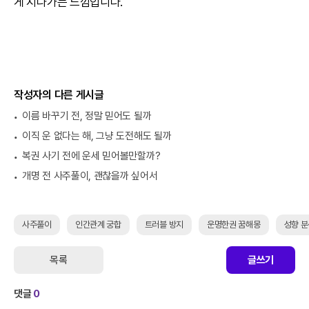
게 지나가는 느낌입니다.
작성자의 다른 게시글
이름 바꾸기 전, 정말 믿어도 될까
이직 운 없다는 해, 그냥 도전해도 될까
복권 사기 전에 운세 믿어볼만할까?
개명 전 사주풀이, 괜찮을까 싶어서
사주풀이
인간관계 궁합
트러블 방지
운명한권 꿈해몽
성향 분
목록
글쓰기
댓글
0