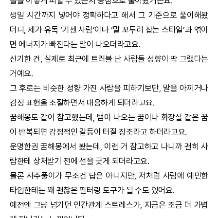
블을 어떻게 피할 수 있는지 중심으로 풀어봤거든요.
생일 시간까지 넣어야 정확하다고 해서 그 기준으로 풀이해봤
더니, 제가 유독 ‘기센 사람’이나 ‘말 꼬투리 잡는 스타일’과 엮이
면 에너지가 빠진다는 말이 나오더라고요.
신기한 건, 실제로 최근에 트러블 난 사람들 성향이 딱 그랬다는
거예요.
그 후로는 비슷한 성향 가진 사람을 피하기보단, 말을 아끼거나
감정 표현을 조절하면서 대응하게 되더라고요.
꿈해몽
도 같이 참고했는데, 뱀이 나오는 꿈이나 화장실 같은 꿈
이 반복되면 감정적인 갈등이 터질 징조라고 하더라고요.
운명한권
꿈해몽
에서 봤는데, 이런 거 참고하고 나니까 괜히 사
람한테 상처받기 전에 선을 긋게 되더라고요.
물론 사주풀이가 무조건 답은 아니지만, 저처럼 사람에 예민한
타입한테는 꽤 괜찮은 필터링 도구가 될 수도 있어요.
예전엔 그냥 넘기던 인간관계 스트레스가, 지금은 조금 더 가볍