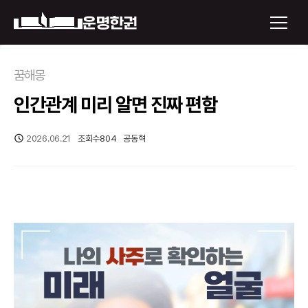
×
꿈해몽
인간관계 미리 알면 진짜 편함
운명한권 보기
미래 배우자 얼굴
2026.06.21
조회수
804
공동혁
정통사주
로그인
신년운세
회원가입
토정비결
오늘의 운세