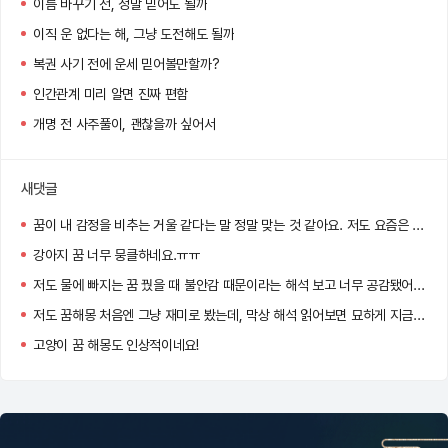
이름 바꾸기 전, 정말 믿어도 될까
이직 운 없다는 해, 그냥 도전해도 될까
복권 사기 전에 운세 믿어볼만할까?
인간관계 미리 알면 진짜 편함
개명 전 사주풀이, 괜찮을까 싶어서
새댓글
꿈이 내 감정을 비추는 거울 같다는 말 정말 맞는 것 같아요. 저도 요즘은 아침마다 꿈을 기록하게 됐어요 :)
강아지 꿈 너무 뭉클하네요.ㅠㅠ
저도 물에 빠지는 꿈 꿨을 때 불안감 때문이라는 해석 보고 너무 공감됐어요…
저도 꿈해몽 처음엔 그냥 재미로 봤는데, 막상 해석 읽어보면 묘하게 지금 내 상황이랑 맞아서 소름 돋더라고요!
고양이 꿈 해몽도 인상적이네요!