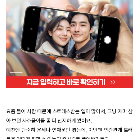
궁합
택일
작명
꿈해몽
수리사주
운세구독
이용후기
요즘 들어 사람 때문에 스트레스받는 일이 많아서, 그냥 재미 삼
아 보던 사주풀이를 좀 더 진지하게 봤어요.
문의사항
예전엔 단순히 운세나 연애운만 봤는데, 이번엔 인간관계 트러