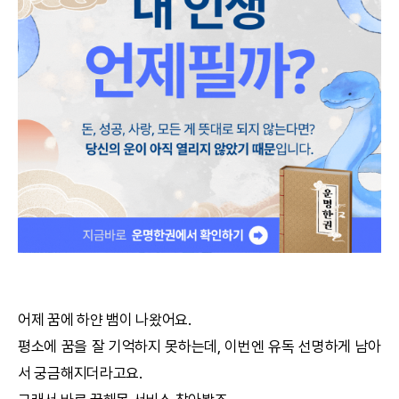
궁합
택일
작명
꿈해몽
수리사주
운세구독
이용후기
어제 꿈에 하얀 뱀이 나왔어요.
평소에 꿈을 잘 기억하지 못하는데, 이번엔 유독 선명하게 남아
문의사항
서 궁금해지더라고요.