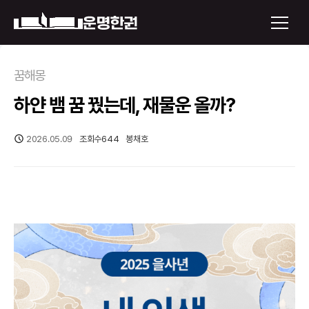
×
꿈해몽
하얀 뱀 꿈 꿨는데, 재물운 올까?
운명한권 보기
미래 배우자 얼굴
2026.05.09
조회수
644
봉채호
정통사주
로그인
신년운세
회원가입
토정비결
오늘의 운세