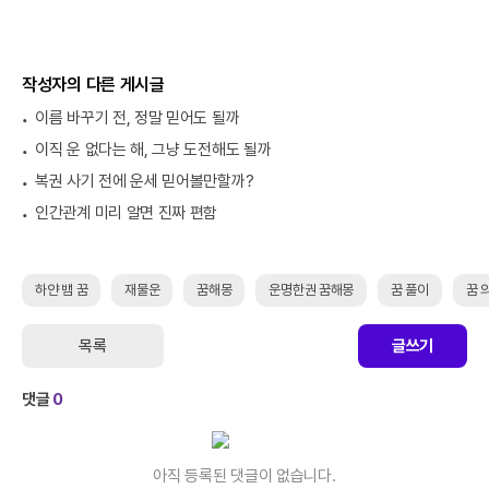
작성자의 다른 게시글
이름 바꾸기 전, 정말 믿어도 될까
이직 운 없다는 해, 그냥 도전해도 될까
복권 사기 전에 운세 믿어볼만할까?
인간관계 미리 알면 진짜 편함
하얀 뱀 꿈
재물운
꿈해몽
운명한권 꿈해몽
꿈 풀이
꿈 
목록
글쓰기
댓글
0
아직 등록된 댓글이 없습니다.