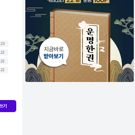
.23
.22
.22
.22
쓰기