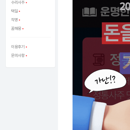
수리사주
택일
작명
꿈해몽
이용후기
문의사항