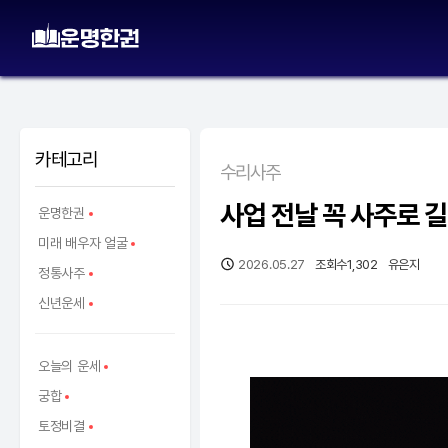
카테고리
수리사주
사업 전날 꼭 사주로 
운명한권
미래 배우자 얼굴
2026.05.27
조회수
1,302
유은지
정통사주
신년운세
오늘의 운세
궁합
토정비결