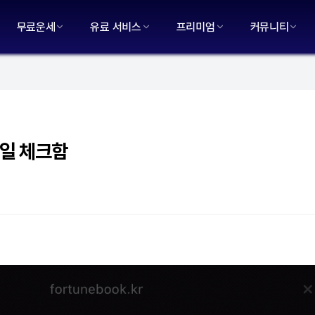
무료운세
유료 서비스
프리미엄
커뮤니티
길일 체크함