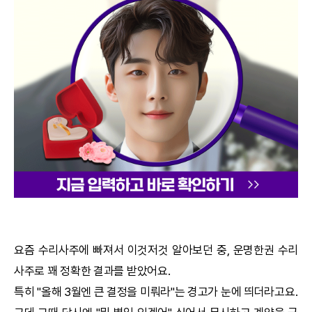
궁합
택일
작명
꿈해몽
수리사주
운세구독
이용후기
요즘
수리사주
에 빠져서 이것저것 알아보던 중,
운명한권
수리
사주
로 꽤 정확한 결과를 받았어요.
문의사항
특히 "올해 3월엔 큰 결정을 미뤄라"는 경고가 눈에 띄더라고요.