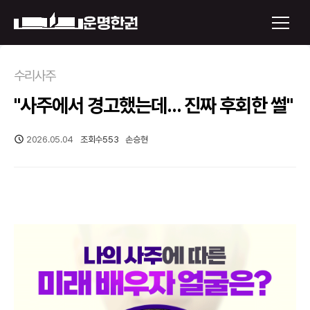
×
수리사주
"사주에서 경고했는데... 진짜 후회한 썰"
운명한권 보기
미래 배우자 얼굴
2026.05.04
조회수
553
손승현
정통사주
로그인
신년운세
회원가입
토정비결
오늘의 운세