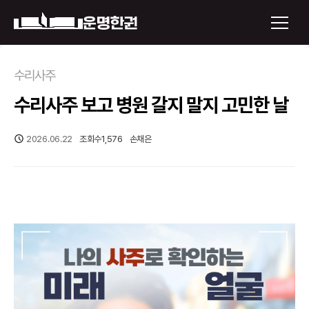
×
수리사주
수리사주 보고 병원 갈지 말지 고민한 날
운명한권 보기
미래 배우자 얼굴
2026.06.22
조회수
1,576
손채은
정통사주
로그인
신년운세
회원가입
토정비결
오늘의 운세