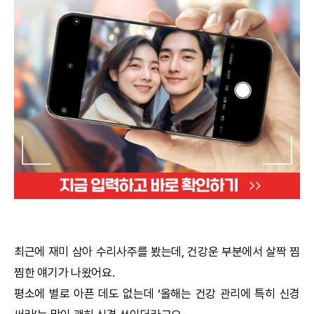
궁합
택일
작명
꿈해몽
수리사주
운세구독
이용후기
최근에 재미 삼아
수리사주
를 봤는데, 건강운 부분에서 살짝 찜
찜한 얘기가 나왔어요.
문의사항
평소에 별로 아픈 데도 없는데 ‘올해는 건강 관리에 특히 신경