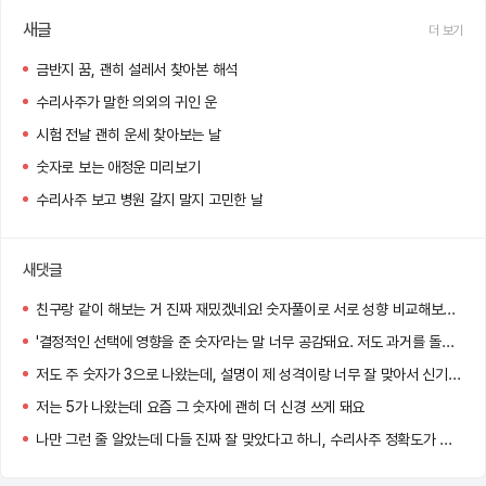
새글
더 보기
금반지 꿈, 괜히 설레서 찾아본 해석
수리사주가 말한 의외의 귀인 운
시험 전날 괜히 운세 찾아보는 날
숫자로 보는 애정운 미리보기
수리사주 보고 병원 갈지 말지 고민한 날
새댓글
친구랑 같이 해보는 거 진짜 재밌겠네요! 숫자풀이로 서로 성향 비교해보는 것도 꽤 유익할 것 같아요.
'결정적인 선택에 영향을 준 숫자’라는 말 너무 공감돼요. 저도 과거를 돌아보니 그 숫자가 자주 등장했더라고요..ㄷㄷ
저도 주 숫자가 3으로 나왔는데, 설명이 제 성격이랑 너무 잘 맞아서 신기했어요!
저는 5가 나왔는데 요즘 그 숫자에 괜히 더 신경 쓰게 돼요
나만 그런 줄 알았는데 다들 진짜 잘 맞았다고 하니, 수리사주 정확도가 생각보다 높네요…