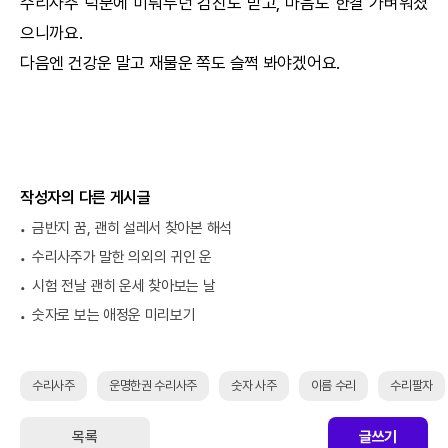
수리사주
덕분에 미뤄두던 검진도 받고, 마음도 한결 가벼워졌
으니까요.
다음엔 건강운 말고 재물운 쪽도 슬쩍 봐야겠어요.
작성자의 다른 게시글
금반지 꿈, 괜히 설레서 찾아본 해석
수리사주가 말한 의외의 귀인 운
시험 전날 괜히 운세 찾아보는 날
숫자로 보는 애정운 미리보기
수리사주
운명한권 수리사주
숫자 사주
이름 수리
수리팔자
목록
글쓰기