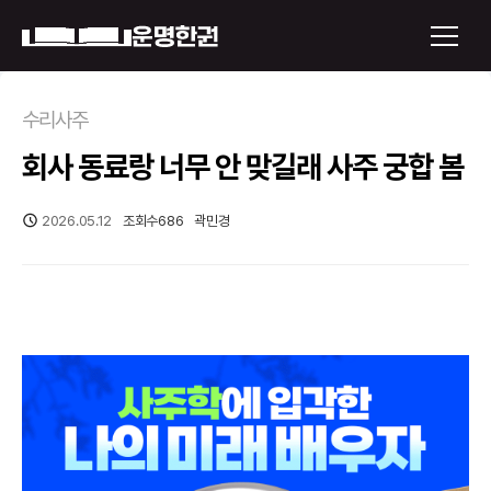
×
수리사주
회사 동료랑 너무 안 맞길래 사주 궁합 봄
운명한권 보기
미래 배우자 얼굴
2026.05.12
조회수
686
곽민경
정통사주
로그인
신년운세
회원가입
토정비결
오늘의 운세