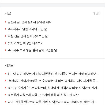
새글
더 보기
금반지 꿈, 괜히 설레서 찾아본 해석
수리사주가 말한 의외의 귀인 운
시험 전날 괜히 운세 찾아보는 날
숫자로 보는 애정운 미리보기
수리사주 보고 병원 갈지 말지 고민한 날
새댓글
친구랑 같이 해보는 거 진짜 재밌겠네요! 숫자풀이로 서로 성향 비교해보는 것도 꽤 유익할 것 같아요.
'결정적인 선택에 영향을 준 숫자’라는 말 너무 공감돼요. 저도 과거를 돌아보니 그 숫자가 자주 등장했더라고요..ㄷㄷ
저도 주 숫자가 3으로 나왔는데, 설명이 제 성격이랑 너무 잘 맞아서 신기했어요!
저는 5가 나왔는데 요즘 그 숫자에 괜히 더 신경 쓰게 돼요
나만 그런 줄 알았는데 다들 진짜 잘 맞았다고 하니, 수리사주 정확도가 생각보다 높네요…