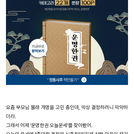
궁합
택일
작명
꿈해몽
수리사주
운세구독
이용후기
요즘 부모님 몰래 개명을 고민 중인데, 막상 결정하려니 막막하
더라.
문의사항
그래서 어제 '
운명한권
오늘운세'를 찾아봤어.