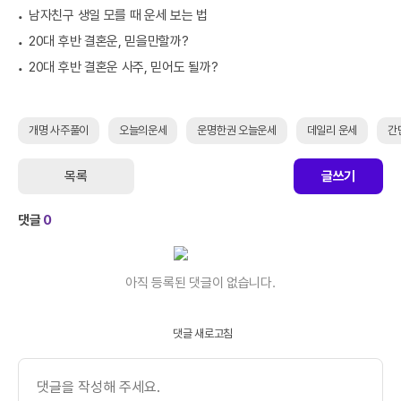
남자친구 생일 모를 때 운세 보는 법
20대 후반 결혼운, 믿을만할까?
20대 후반 결혼운 사주, 믿어도 될까?
개명 사주풀이
오늘의운세
운명한권 오늘운세
데일리 운세
간
목록
글쓰기
댓글
0
아직 등록된 댓글이 없습니다.
댓글 새로고침