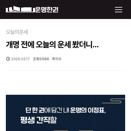
×
오늘의운세
개명 전에 오늘의 운세 봤더니...
운명한권 보기
미래 배우자 얼굴
2026.03.17
조회수
566
곽지수
정통사주
로그인
신년운세
회원가입
토정비결
오늘의 운세