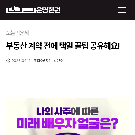
×
오늘의운세
부동산 계약 전에 택일 꿀팁 공유해요!
운명한권 보기
미래 배우자 얼굴
2026.04.11
조회수
654
강민수
정통사주
로그인
신년운세
회원가입
토정비결
오늘의 운세