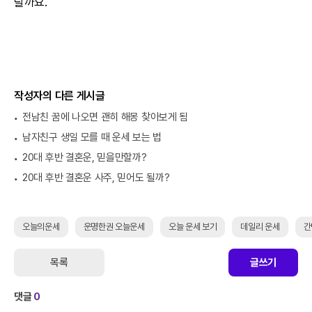
랄까요.
작성자의 다른 게시글
전남친 꿈에 나오면 괜히 해몽 찾아보게 됨
남자친구 생일 모를 때 운세 보는 법
20대 후반 결혼운, 믿을만할까?
20대 후반 결혼운 사주, 믿어도 될까?
오늘의운세
운명한권 오늘운세
오늘 운세 보기
데일리 운세
간
목록
글쓰기
댓글
0