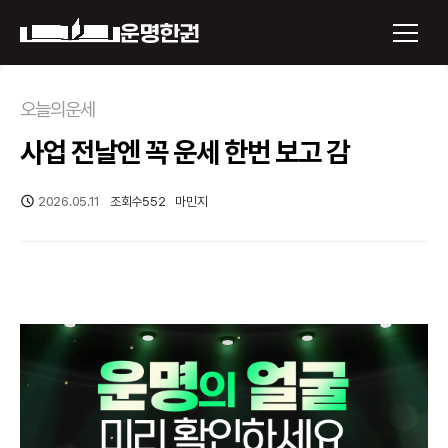
×
오늘의운세
사업 전날엔 꼭 운세 한번 보고 감
운명한권 보기
미래 배우자 얼굴
2026.05.11
조회수
552
마민지
정통사주
로그인
신년운세
회원가입
토정비결
오늘의 운세