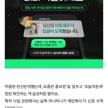
궁합
택일
작명
꿈해몽
수리사주
운세구독
이용후기
처음엔 반신반의했는데, 요즘은 중요한 일 앞두고 ‘오늘의운세’
한번 확인하는 게 습관처럼 됐어요.
문의사항
특히 사업 관련해서는 날짜 하나하나가 예민해서 더 신경 쓰게