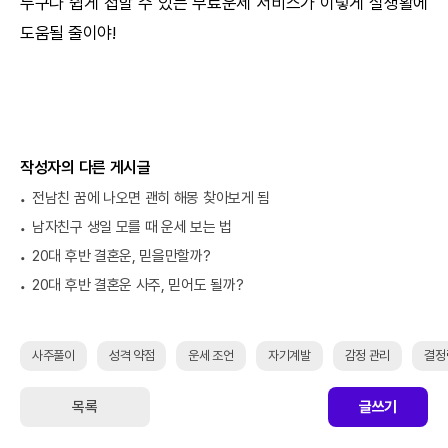
누구나 쉽게 접할 수 있는 무료운세 서비스가 이렇게 실생활에
도움될 줄이야!
작성자의 다른 게시글
전남친 꿈에 나오면 괜히 해몽 찾아보게 됨
남자친구 생일 모를 때 운세 보는 법
20대 후반 결혼운, 믿을만할까?
20대 후반 결혼운 사주, 믿어도 될까?
사주풀이
성격 약점
운세 조언
자기계발
감정 관리
결정
목록
글쓰기