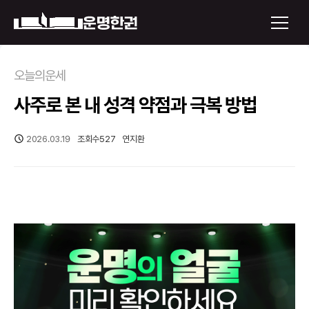
×
오늘의운세
사주로 본 내 성격 약점과 극복 방법
운명한권 보기
미래 배우자 얼굴
2026.03.19
조회수
527
연지환
정통사주
로그인
신년운세
회원가입
토정비결
오늘의 운세