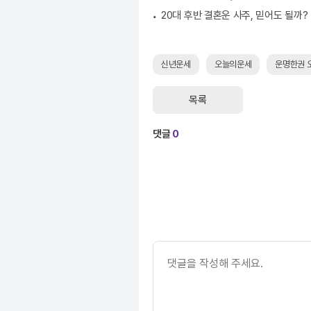
20대 후반 결혼운 사주, 믿어도 될까?
신년운세
오늘의운세
운명한권 
목록
댓글
0