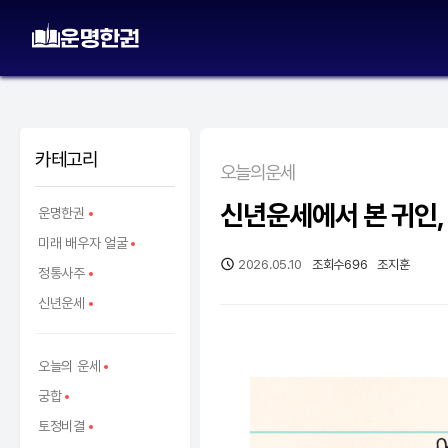
카테고리
오늘의운세
신년운세에서 본 귀인,
운명한권
미래 배우자 얼굴
2026.05.10
조회수
696
조지훈
정통사주
신년운세
오늘의 운세
궁합
토정비결