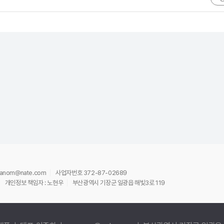
ananom@nate.com
사업자번호 372-87-02689
개인정보 책임자 : 노현우
부산광역시 기장군 일광읍 해빛3로 119