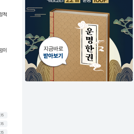
긍정적
낌이
.15
.15
.15