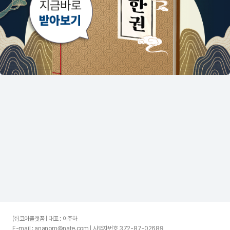
㈜코어플랫폼 | 대표 : 이주하
E-mail : ananom@nate.com | 사업자번호 372-87-02689