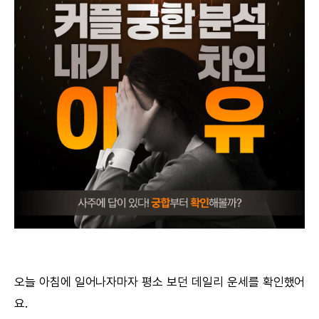
궁합
택일
작명
꿈해몽
수리사주
운세구독
이용후기
문의사항
오늘 아침에 일어나자마자 평소 보던 데일리 운세를 확인했어
요.