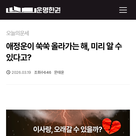
×
오늘의운세
애정운이 쑥쑥 올라가는 해, 미리 알 수
운명한권 보기
있다고?
미래 배우자 얼굴
2026.03.19
조회수
646
문태윤
정통사주
로그인
신년운세
회원가입
토정비결
오늘의 운세