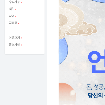
수리사주
택일
작명
꿈해몽
이용후기
문의사항