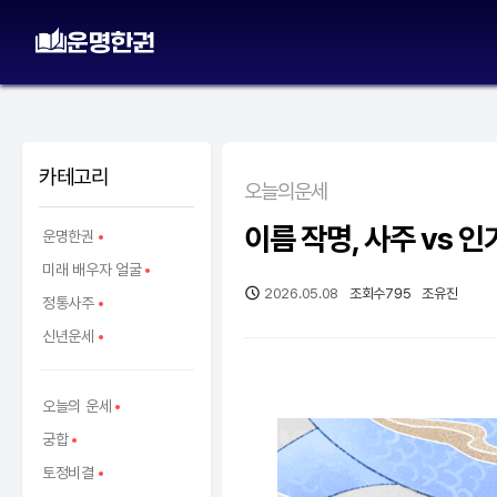
카테고리
오늘의운세
이름 작명, 사주 vs 인
운명한권
미래 배우자 얼굴
2026.05.08
조회수
795
조유진
정통사주
신년운세
오늘의 운세
궁합
토정비결