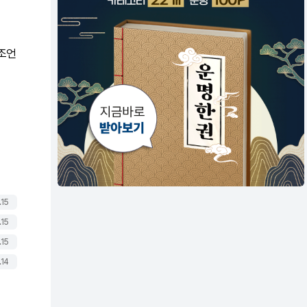
 조언
.15
.15
.15
.14