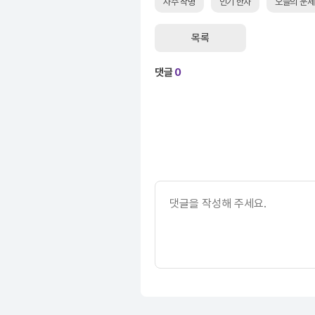
사주 작명
인기 한자
오늘의 운세
목록
댓글
0