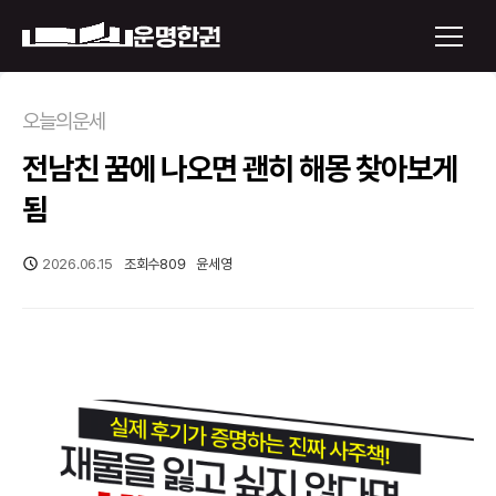
×
오늘의운세
전남친 꿈에 나오면 괜히 해몽 찾아보게
운명한권 보기
됨
미래 배우자 얼굴
2026.06.15
조회수
809
윤세영
정통사주
로그인
신년운세
회원가입
토정비결
오늘의 운세