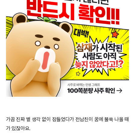
궁합
택일
작명
꿈해몽
수리사주
운세구독
이용후기
문의사항
가끔 진짜 별 생각 없이 잠들었다가 전남친이 꿈에 불쑥 나올 때
가 있잖아요.