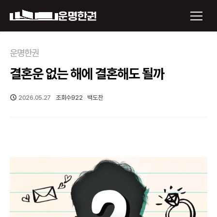
×
운명한권
결혼운 없는 해에 결혼해도 될까
운명한권 보기
미래 배우자 얼굴
2026.05.27
조회수
922
백도찬
정통사주
로그인
신년운세
회원가입
토정비결
오늘의 운세