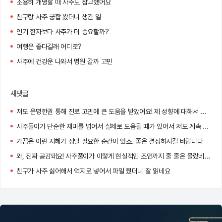
조용히 개명할 때 사주도 참고했어요
친구랑 사주 궁합 봤더니 생긴 일
인기 한자보다 사주가 더 중요할까?
여행운 좋다길래 어디로?
사주에 건강운 나와서 병원 갈까 고민
새댓글
저도 운명한권 통해 진로 고민에 큰 도움을 받았어요! 제 성향에 대해서 파고들다보니 고민 되었던 부분들이 한결 쉽게 해결되더라고요
사주풀이가 단순한 재미를 넘어서 실제로 도움될 때가 있어서 저도 계속 보게 되는 것 같아요 ㅎㅎ
가끔은 이런 지혜가 정말 필요한 순간이 있죠. 좋은 결정하시길 바랍니다
와, 진짜 공감돼요! 사주풀이가 이렇게 현실적인 조언까지 줄 줄은 몰랐네요. 특히 인간관계랑 직업운 부분이 정확했다니 더 흥미로워요! 앞으로도 좋은 선택하시길 바라요 !
친구가 사주 싫어해서 억지로 넣어서 파일 줬더니 잘 읽네요