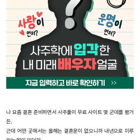
궁합
택일
작명
꿈해몽
수리사주
운세구독
이용후기
나 요즘 결혼 준비하면서 사주풀이 무료 사이트 몇 군데를 봤거
든.
문의사항
근데 어떤 곳에서는 올해는 결혼운이 없으니까 내년으로 미루