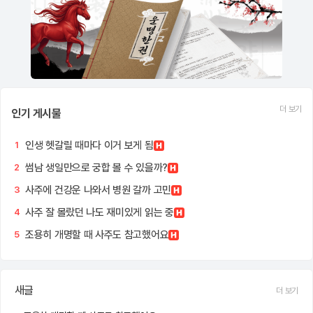
더 보기
인기 게시물
인생 헷갈릴 때마다 이거 보게 됨
1
썸남 생일만으로 궁합 볼 수 있을까?
2
사주에 건강운 나와서 병원 갈까 고민
3
사주 잘 몰랐던 나도 재미있게 읽는 중
4
조용히 개명할 때 사주도 참고했어요
5
새글
더 보기