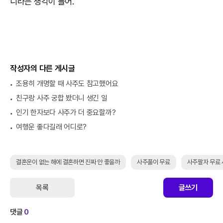
니라는 생각이 들어.
작성자의 다른 게시글
조용히 개명할 때 사주도 참고했어요
친구랑 사주 궁합 봤더니 생긴 일
인기 한자보다 사주가 더 중요할까?
여행운 좋다길래 어디로?
결혼운이 없는 해에 결혼하면 진짜 안 좋을까
사주풀이 무료
사주팔자 무료
목록
글쓰기
댓글
0