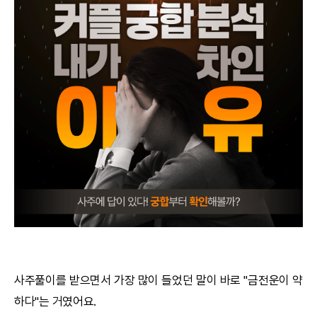
궁합
택일
작명
꿈해몽
수리사주
운세구독
이용후기
문의사항
사주풀이를 받으면서 가장 많이 들었던 말이 바로 "금전운이 약
하다"는 거였어요.