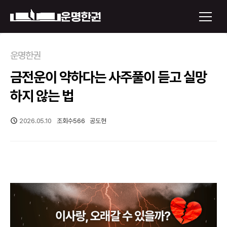
×
운명한권
금전운이 약하다는 사주풀이 듣고 실망
운명한권 보기
하지 않는 법
미래 배우자 얼굴
2026.05.10
조회수
566
공도현
정통사주
로그인
신년운세
회원가입
토정비결
오늘의 운세