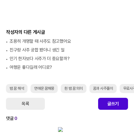
작성자의 다른 게시글
조용히 개명할 때 사주도 참고했어요
친구랑 사주 궁합 봤더니 생긴 일
인기 한자보다 사주가 더 중요할까?
여행운 좋다길래 어디로?
뱀 꿈 해석
연애운 꿈해몽
흰 뱀 꿈 의미
꿈과 사주풀이
무료사
목록
글쓰기
댓글
0