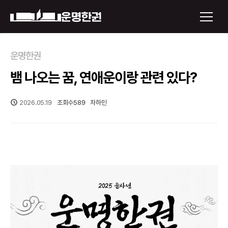
×
운명한권
뱀 나오는 꿈, 연애운이랑 관련 있다?
운명한권 보기
미래 배우자 얼굴
2026.05.19
조회수
589
차하민
정통사주
로그인
신년운세
회원가입
토정비결
오늘의 운세