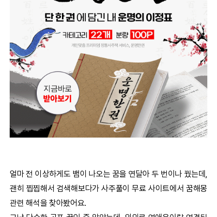
궁합
택일
작명
꿈해몽
수리사주
운세구독
이용후기
얼마 전 이상하게도 뱀이 나오는 꿈을 연달아 두 번이나 꿨는데,
괜히 찝찝해서 검색해보다가 사주풀이 무료 사이트에서
꿈해몽
문의사항
관련 해석을 찾아봤어요.