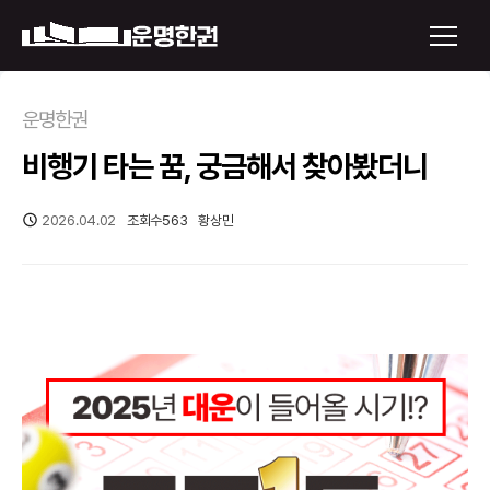
×
운명한권
비행기 타는 꿈, 궁금해서 찾아봤더니
운명한권 보기
미래 배우자 얼굴
2026.04.02
조회수
563
황상민
정통사주
로그인
신년운세
회원가입
토정비결
오늘의 운세