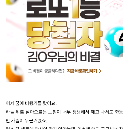
궁합
택일
작명
꿈해몽
수리사주
운세구독
이용후기
어제 꿈에 비행기를 탔어요.
하늘 위로 날아오르는 느낌이 너무 생생해서 깨고 나서도 한동
문의사항
안 가슴이 두근거렸죠.