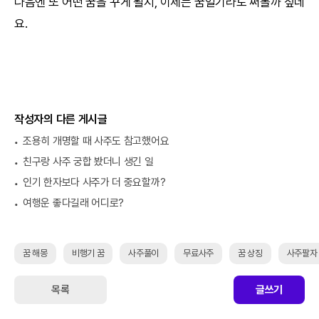
다음엔 또 어떤 꿈을 꾸게 될지, 이제는 꿈일기라도 써볼까 싶네
요.
작성자의 다른 게시글
조용히 개명할 때 사주도 참고했어요
친구랑 사주 궁합 봤더니 생긴 일
인기 한자보다 사주가 더 중요할까?
여행운 좋다길래 어디로?
꿈 해몽
비행기 꿈
사주풀이
무료사주
꿈 상징
사주팔자
목록
글쓰기