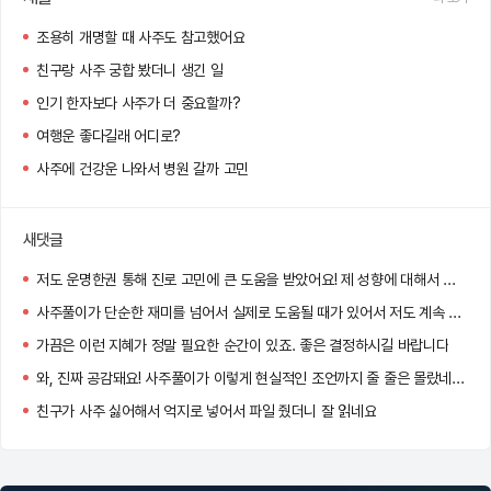
조용히 개명할 때 사주도 참고했어요
친구랑 사주 궁합 봤더니 생긴 일
인기 한자보다 사주가 더 중요할까?
여행운 좋다길래 어디로?
사주에 건강운 나와서 병원 갈까 고민
새댓글
저도 운명한권 통해 진로 고민에 큰 도움을 받았어요! 제 성향에 대해서 파고들다보니 고민 되었던 부분들이 한결 쉽게 해결되더라고요
사주풀이가 단순한 재미를 넘어서 실제로 도움될 때가 있어서 저도 계속 보게 되는 것 같아요 ㅎㅎ
가끔은 이런 지혜가 정말 필요한 순간이 있죠. 좋은 결정하시길 바랍니다
와, 진짜 공감돼요! 사주풀이가 이렇게 현실적인 조언까지 줄 줄은 몰랐네요. 특히 인간관계랑 직업운 부분이 정확했다니 더 흥미로워요! 앞으로도 좋은 선택하시길 바라요 !
친구가 사주 싫어해서 억지로 넣어서 파일 줬더니 잘 읽네요