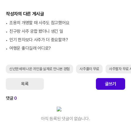
작성자의 다른 게시글
조용히 개명할 때 사주도 참고했어요
친구랑 사주 궁합 봤더니 생긴 일
인기 한자보다 사주가 더 중요할까?
여행운 좋다길래 어디로?
신년운세에 나온 귀인을 실제로 만나본 경험
사주풀이 무료
사주팔자 무료 
목록
글쓰기
댓글
0
아직 등록된 댓글이 없습니다.