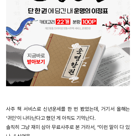
궁합
택일
작명
꿈해몽
수리사주
운세구독
이용후기
사주 책 서비스로
신년운세
를 한 번 봤었는데, 거기서 올해는
‘귀인’이 나타난다고 했던 게 아직도 기억난다.
문의사항
솔직히 그냥 재미 삼아 무료사주로 본 거라서, “이런 말이 다 있