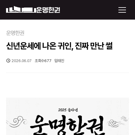
×
운명한권
신년운세에 나온 귀인, 진짜 만난 썰
운명한권 보기
미래 배우자 얼굴
2026.06.07
조회수
677
임태진
정통사주
로그인
신년운세
회원가입
토정비결
오늘의 운세