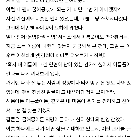
서 아침부터 멍하니 검색창만 들여다봤다.
이럴 때 괜히
꿈해몽
찾게 되는 거, 나만 그런 거 아니겠지?
사실 예전에도 비슷한 일이 있었는데, 그땐 그냥 스쳐지나갔다.
그런데 이번엔 타이밍이 묘하게 겹쳤다.
얼마 전에 ‘
운명한권
작명
’ 서비스에서 이름풀이도 받아봤거든.
지금 쓰는 이름이 나한테 맞는지 궁금해서 본 건데, 그걸 본 이
후로 이상하게 옛 감정이 하나둘 떠오르기 시작했다.
‘혹시 내 이름에 그런 인연이 남아 있는 건가?’ 싶어서 이름풀이
결과를 다시 꺼내보게 됐다.
거기엔 나와 잘 맞는 사람의 성향이나 타이밍 같은 것도 나와 있
었는데, 괜히 전남친 얼굴이 그 내용이랑 겹쳐 보이더라.
해몽이든 이름풀이든, 결국은 내 마음이 뭔가를 정리하고 싶어
서 그런 걸 찾는 거겠지.
결론은,
꿈해몽
이든
작명
이든 다 내 심리 상태의 반영 같았다.
이름 하나에도 내가 어떤 삶을 기대하고 있는지, 어떤 관계를 끌