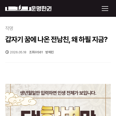
×
작명
갑자기 꿈에 나온 전남친, 왜 하필 지금?
운명한권 보기
미래 배우자 얼굴
2026.05.18
조회수
561
방예린
정통사주
로그인
신년운세
회원가입
토정비결
오늘의 운세