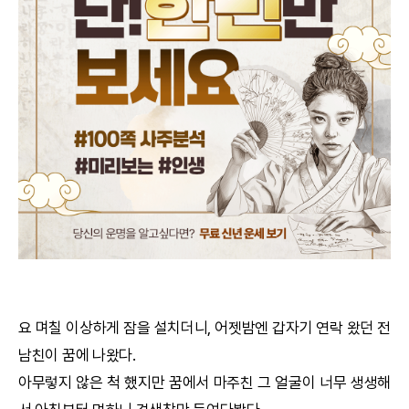
궁합
택일
작명
꿈해몽
수리사주
운세구독
이용후기
요 며칠 이상하게 잠을 설치더니, 어젯밤엔 갑자기 연락 왔던 전
남친이 꿈에 나왔다.
문의사항
아무렇지 않은 척 했지만 꿈에서 마주친 그 얼굴이 너무 생생해