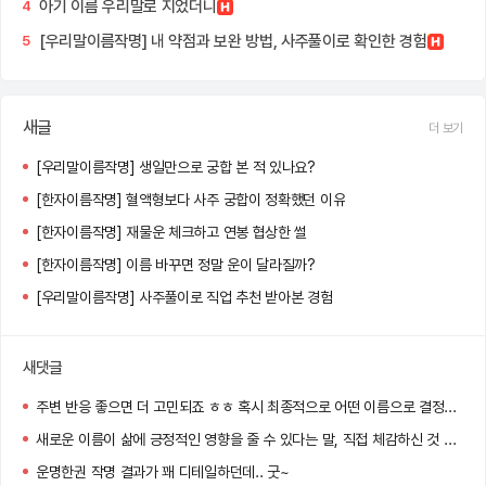
아기 이름 우리말로 지었더니
4
[우리말이름작명] 내 약점과 보완 방법, 사주풀이로 확인한 경험
5
새글
더 보기
[우리말이름작명] 생일만으로 궁합 본 적 있나요?
[한자이름작명] 혈액형보다 사주 궁합이 정확했던 이유
[한자이름작명] 재물운 체크하고 연봉 협상한 썰
[한자이름작명] 이름 바꾸면 정말 운이 달라질까?
[우리말이름작명] 사주풀이로 직업 추천 받아본 경험
새댓글
주변 반응 좋으면 더 고민되죠 ㅎㅎ 혹시 최종적으로 어떤 이름으로 결정하셨어요?
새로운 이름이 삶에 긍정적인 영향을 줄 수 있다는 말, 직접 체감하신 것 같아요! 멋진 선택 하셨네요 :)
운명한권 작명 결과가 꽤 디테일하던데.. 굿~