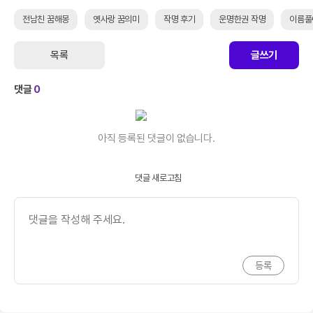
전남친 꿈해몽
옛사랑 꿈의미
작명 후기
운명한권 작명
이름풀
목록
글쓰기
댓글
0
아직 등록된 댓글이 없습니다.
댓글 새로고침