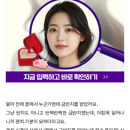
궁합
택일
작명
꿈해몽
수리사주
운세구독
이용후기
얼마 전에 꿈에서 누군가한테 금반지를 받았어요.
그냥 반지도 아니고 반짝반짝한 금반지였는데, 아침에 일어나
문의사항
니까 괜히 기분이 묘하더라고요.