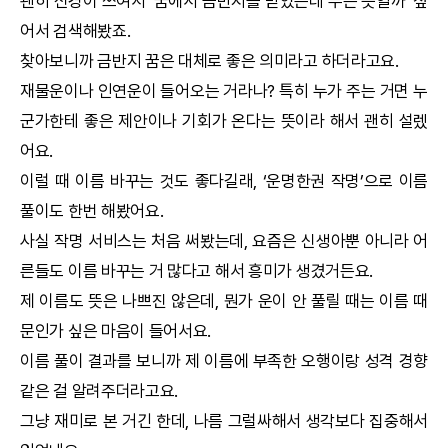
괜히 신경이 쓰여서 ‘꿈에서 금반지를 받았는데 무슨 뜻일까’ 싶
어서 검색해봤죠.
찾아보니까 금반지 꿈은 대체로 좋은 의미라고 하더라고요.
재물운이나 인연운이 들어오는 거라나? 특히 누가 주는 거면 누
군가한테 좋은 제안이나 기회가 온다는 뜻이라 해서 괜히 설렜
어요.
이럴 때 이름 바꾸는 것도 좋다길래, ‘
운명한권
작명
’으로 이름
풀이도 한번 해봤어요.
사실
작명
서비스는 처음 써봤는데, 요즘은 신생아뿐 아니라 어
른들도 이름 바꾸는 거 많다고 해서 흥미가 생겼거든요.
제 이름도 뜻은 나쁘진 않은데, 뭔가 운이 안 풀릴 때는 이름 때
문인가 싶은 마음이 들어서요.
이름 풀이 결과를 보니까 제 이름에 부족한 오행이랑 성격 경향
같은 걸 알려주더라고요.
그냥 재미로 본 거긴 한데, 나름 그럴싸해서 생각보다 집중해서