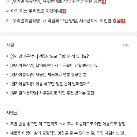
[우리말이름작명] 사주풀이로 직업 추천 받아본 경험
3
아기 이름 우리말로 지었더니
4
[우리말이름작명] 내 약점과 보완 방법, 사주풀이로 확인한 경험
5
새글
더 보기
[우리말이름작명] 생일만으로 궁합 본 적 있나요?
[한자이름작명] 혈액형보다 사주 궁합이 정확했던 이유
[한자이름작명] 재물운 체크하고 연봉 협상한 썰
[한자이름작명] 이름 바꾸면 정말 운이 달라질까?
[우리말이름작명] 사주풀이로 직업 추천 받아본 경험
새댓글
주변 반응 좋으면 더 고민되죠 ㅎㅎ 혹시 최종적으로 어떤 이름으로 결정하셨어요?
새로운 이름이 삶에 긍정적인 영향을 줄 수 있다는 말, 직접 체감하신 것 같아요! 멋진 선택 하셨네요 :)