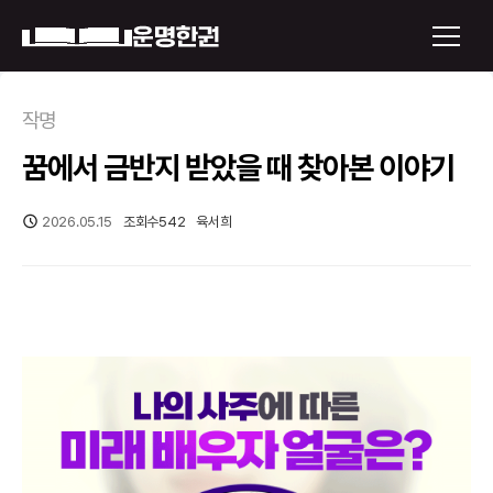
×
작명
꿈에서 금반지 받았을 때 찾아본 이야기
운명한권 보기
미래 배우자 얼굴
2026.05.15
조회수
542
육서희
정통사주
로그인
신년운세
회원가입
토정비결
오늘의 운세