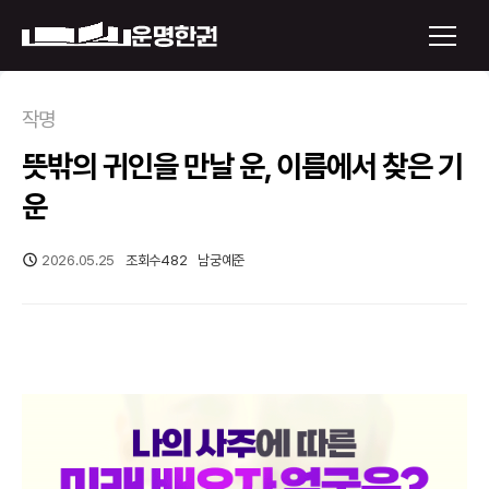
×
작명
뜻밖의 귀인을 만날 운, 이름에서 찾은 기
운명한권 보기
운
미래 배우자 얼굴
2026.05.25
조회수
482
남궁예준
정통사주
로그인
신년운세
회원가입
토정비결
오늘의 운세