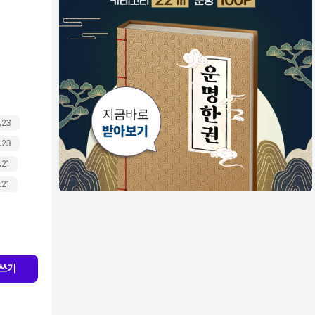
.23
.23
.21
.21
쓰기