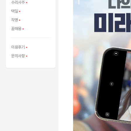
수리사주
택일
작명
꿈해몽
이용후기
문의사항