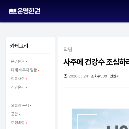
카테고리
작명
사주에 건강수 조심하
운명한권
미래 배우자 얼굴
2026.03.24
조회수
530
안민지
정통사주
신년운세
오늘의 운세
궁합
토정비결