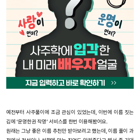
궁합
택일
작명
꿈해몽
수리사주
운세구독
이용후기
예전부터 사주풀이에 조금 관심이 있었는데, 이번에 이름 짓는
김에 ‘
운명한권
작명
’ 서비스를 한번 이용해봤어요.
문의사항
원래는 그냥 좋은 이름 추천만 받아보려고 했는데, 이름 풀이 과