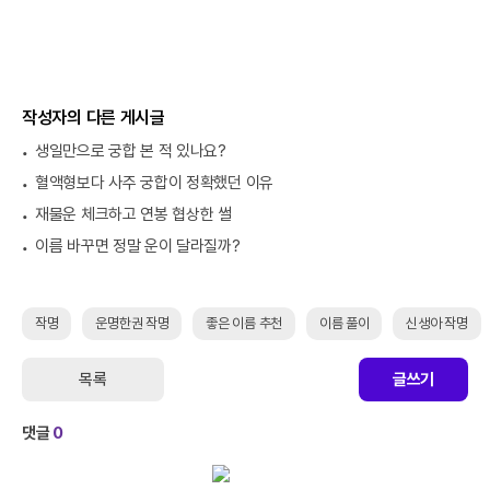
작성자의 다른 게시글
생일만으로 궁합 본 적 있나요?
혈액형보다 사주 궁합이 정확했던 이유
재물운 체크하고 연봉 협상한 썰
이름 바꾸면 정말 운이 달라질까?
작명
운명한권 작명
좋은 이름 추천
이름 풀이
신생아 작명
목록
글쓰기
댓글
0