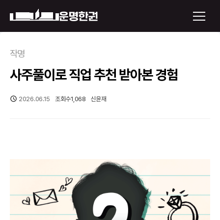
×
작명
사주풀이로 직업 추천 받아본 경험
운명한권 보기
미래 배우자 얼굴
2026.06.15
조회수
1,068
신윤재
정통사주
로그인
신년운세
회원가입
토정비결
오늘의 운세