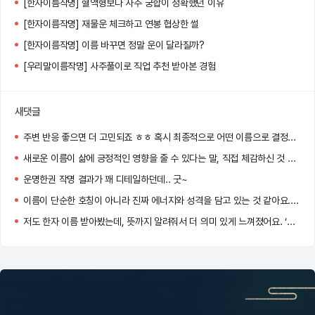
[한자이름작명] 혈액형보다 사주 궁합이 정확했던 이유
[한자이름작명] 재물운 체크하고 연봉 협상한 썰
[한자이름작명] 이름 바꾸면 정말 운이 달라질까?
[우리말이름작명] 사주풀이로 직업 추천 받아본 경험
새댓글
주변 반응 좋으면 더 고민되죠 ㅎㅎ 혹시 최종적으로 어떤 이름으로 결정하셨어요?
새로운 이름이 삶에 긍정적인 영향을 줄 수 있다는 말, 직접 체감하신 것 같아요! 멋진 선택 하셨네요 :)
운명한권 작명 결과가 꽤 디테일하던데.. 굿~
이름이 단순한 호칭이 아니라 진짜 에너지와 성격을 담고 있는 것 같아요. 저도 바꿔볼까 고민 중이에요!
저도 한자 이름 받아봤는데, 뜻까지 알려줘서 더 의미 있게 느껴졌어요. ‘정화’ 너무 맑고 고운 이름이네요!