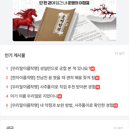
더 보기
인기 게시물
[우리말이름작명] 생일만으로 궁합 본 적 있나요?
1
[한자이름작명] 전남친 꿈 꿨을 때 괜히 해몽 찾게 됨
2
[우리말이름작명] 사주풀이로 직업 추천 받아본 경험
3
아기 이름 우리말로 지었더니
4
[우리말이름작명] 내 약점과 보완 방법, 사주풀이로 확인한 경험
5
새글
더 보기