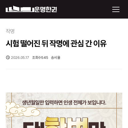
×
작명
시험 떨어진 뒤 작명에 관심 간 이유
운명한권 보기
미래 배우자 얼굴
2026.05.17
조회수
545
송서율
정통사주
로그인
신년운세
회원가입
토정비결
오늘의 운세