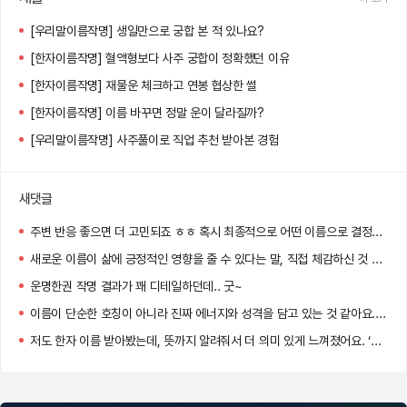
[우리말이름작명] 생일만으로 궁합 본 적 있나요?
[한자이름작명] 혈액형보다 사주 궁합이 정확했던 이유
[한자이름작명] 재물운 체크하고 연봉 협상한 썰
[한자이름작명] 이름 바꾸면 정말 운이 달라질까?
[우리말이름작명] 사주풀이로 직업 추천 받아본 경험
새댓글
주변 반응 좋으면 더 고민되죠 ㅎㅎ 혹시 최종적으로 어떤 이름으로 결정하셨어요?
새로운 이름이 삶에 긍정적인 영향을 줄 수 있다는 말, 직접 체감하신 것 같아요! 멋진 선택 하셨네요 :)
운명한권 작명 결과가 꽤 디테일하던데.. 굿~
이름이 단순한 호칭이 아니라 진짜 에너지와 성격을 담고 있는 것 같아요. 저도 바꿔볼까 고민 중이에요!
저도 한자 이름 받아봤는데, 뜻까지 알려줘서 더 의미 있게 느껴졌어요. ‘정화’ 너무 맑고 고운 이름이네요!