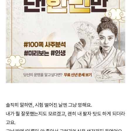
궁합
택일
작명
꿈해몽
수리사주
운세구독
이용후기
솔직히 말하면, 시험 떨어진 날엔 그냥 멍해요.
내가 뭘 잘못했는지도 모르겠고, 괜히 내 팔자 탓도 하게 되더라
문의사항
고요.