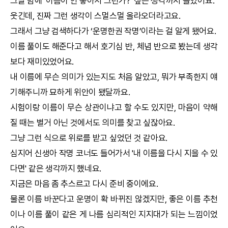
그날 밤에 ‘이름이 안 좋아서 그런가?’ 싶은 생각까지 들었어요.
웃긴데, 진짜 그런 생각이 스멀스멀 올라오더라고요.
그래서 그냥 검색하다가 ‘
운명한권
작명
’이라는 걸 알게 됐어요.
이름 풀이도 해준다고 해서 호기심 반, 체념 반으로 봤는데 생각
보다 재미있었어요.
내 이름에 무슨 의미가 있는지도 처음 알았고, 뭐가 부족한지 얘
기해주니까 묘하게 위안이 됐달까요.
시험이랑 이름이 무슨 상관이냐고 할 수도 있지만, 마음이 약해
질 때는 별거 아닌 것에서도 의미를 찾고 싶잖아요.
그냥 그런 식으로 위로를 받고 싶었던 것 같아요.
심지어 신생아
작명
코너도 들어가서 '내 이름을 다시 지을 수 있
다면' 같은 생각까지 했네요.
지금은 마음 좀 추스르고 다시 준비 중이에요.
물론 이름 바꾼다고 운명이 확 바뀌진 않겠지만, 좋은 이름 추천
이나 이름 풀이 같은 게 나름 심리적인 지지대가 되는 느낌이었