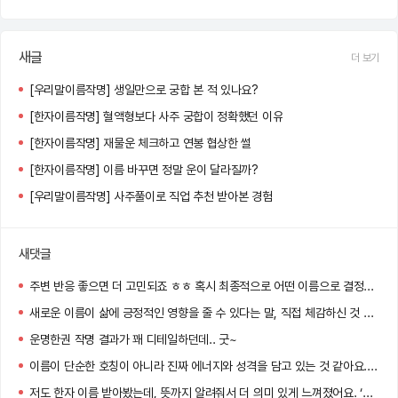
새글
더 보기
[우리말이름작명] 생일만으로 궁합 본 적 있나요?
[한자이름작명] 혈액형보다 사주 궁합이 정확했던 이유
[한자이름작명] 재물운 체크하고 연봉 협상한 썰
[한자이름작명] 이름 바꾸면 정말 운이 달라질까?
[우리말이름작명] 사주풀이로 직업 추천 받아본 경험
새댓글
주변 반응 좋으면 더 고민되죠 ㅎㅎ 혹시 최종적으로 어떤 이름으로 결정하셨어요?
새로운 이름이 삶에 긍정적인 영향을 줄 수 있다는 말, 직접 체감하신 것 같아요! 멋진 선택 하셨네요 :)
운명한권 작명 결과가 꽤 디테일하던데.. 굿~
이름이 단순한 호칭이 아니라 진짜 에너지와 성격을 담고 있는 것 같아요. 저도 바꿔볼까 고민 중이에요!
저도 한자 이름 받아봤는데, 뜻까지 알려줘서 더 의미 있게 느껴졌어요. ‘정화’ 너무 맑고 고운 이름이네요!