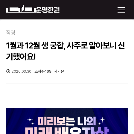
×
작명
1월과 12월 생 궁합, 사주로 알아보니 신
운명한권 보기
기했어요!
미래 배우자 얼굴
2026.03.30
조회수
469
서가온
정통사주
로그인
신년운세
회원가입
토정비결
오늘의 운세