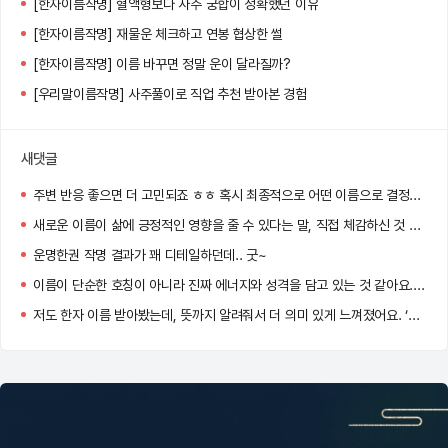
[한자이름작명] 혈액형보다 사주 궁합이 정확했던 이유
[한자이름작명] 재물운 체크하고 연봉 협상한 썰
[한자이름작명] 이름 바꾸면 정말 운이 달라질까?
[우리말이름작명] 사주풀이로 직업 추천 받아본 경험
새댓글
주변 반응 좋으면 더 고민되죠 ㅎㅎ 혹시 최종적으로 어떤 이름으로 결정하셨어요?
새로운 이름이 삶에 긍정적인 영향을 줄 수 있다는 말, 직접 체감하신 것 같아요! 멋진 선택 하셨네요 :)
운명한권 작명 결과가 꽤 디테일하던데.. 굿~
이름이 단순한 호칭이 아니라 진짜 에너지와 성격을 담고 있는 것 같아요. 저도 바꿔볼까 고민 중이에요!
저도 한자 이름 받아봤는데, 뜻까지 알려줘서 더 의미 있게 느껴졌어요. ‘정화’ 너무 맑고 고운 이름이네요!