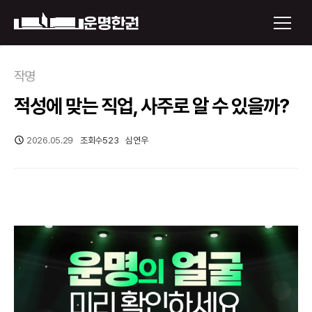
×
작명
적성에 맞는 직업, 사주로 알 수 있을까?
운명한권 보기
미래 배우자 얼굴
2026.05.29
조회수
523
심연우
정통사주
로그인
신년운세
회원가입
토정비결
오늘의 운세