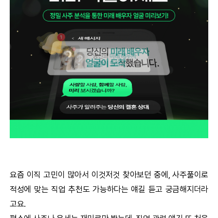
궁합
택일
작명
꿈해몽
수리사주
운세구독
이용후기
요즘 이직 고민이 많아서 이것저것 찾아보던 중에, 사주풀이로
적성에 맞는 직업 추천도 가능하다는 얘길 듣고 궁금해지더라
문의사항
고요.