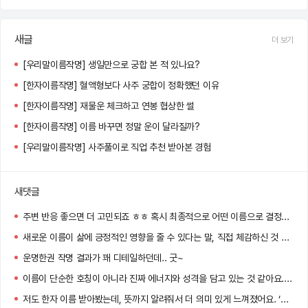
새글
더 보기
[우리말이름작명] 생일만으로 궁합 본 적 있나요?
[한자이름작명] 혈액형보다 사주 궁합이 정확했던 이유
[한자이름작명] 재물운 체크하고 연봉 협상한 썰
[한자이름작명] 이름 바꾸면 정말 운이 달라질까?
[우리말이름작명] 사주풀이로 직업 추천 받아본 경험
새댓글
주변 반응 좋으면 더 고민되죠 ㅎㅎ 혹시 최종적으로 어떤 이름으로 결정하셨어요?
새로운 이름이 삶에 긍정적인 영향을 줄 수 있다는 말, 직접 체감하신 것 같아요! 멋진 선택 하셨네요 :)
운명한권 작명 결과가 꽤 디테일하던데.. 굿~
이름이 단순한 호칭이 아니라 진짜 에너지와 성격을 담고 있는 것 같아요. 저도 바꿔볼까 고민 중이에요!
저도 한자 이름 받아봤는데, 뜻까지 알려줘서 더 의미 있게 느껴졌어요. ‘정화’ 너무 맑고 고운 이름이네요!