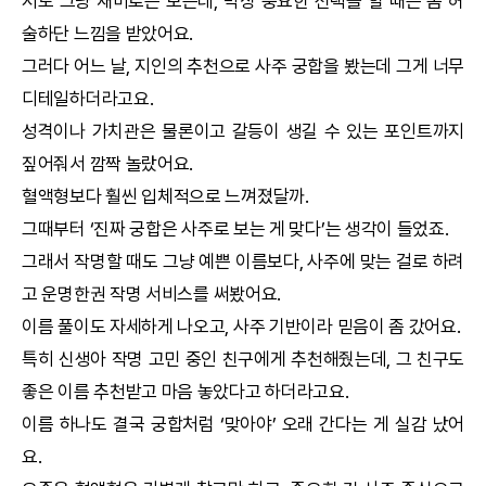
저도 그냥 재미로는 보는데, 막상 중요한 선택을 할 때는 좀 허
술하단 느낌을 받았어요.
그러다 어느 날, 지인의 추천으로 사주
궁합
을 봤는데 그게 너무
디테일하더라고요.
성격이나 가치관은 물론이고 갈등이 생길 수 있는 포인트까지
짚어줘서 깜짝 놀랐어요.
혈액형보다 훨씬 입체적으로 느껴졌달까.
그때부터 ‘진짜
궁합
은 사주로 보는 게 맞다’는 생각이 들었죠.
그래서
작명
할 때도 그냥 예쁜 이름보다, 사주에 맞는 걸로 하려
고
운명한권
작명
서비스를 써봤어요.
이름 풀이도 자세하게 나오고, 사주 기반이라 믿음이 좀 갔어요.
특히 신생아
작명
고민 중인 친구에게 추천해줬는데, 그 친구도
좋은 이름 추천받고 마음 놓았다고 하더라고요.
이름 하나도 결국
궁합
처럼 ‘맞아야’ 오래 간다는 게 실감 났어
요.