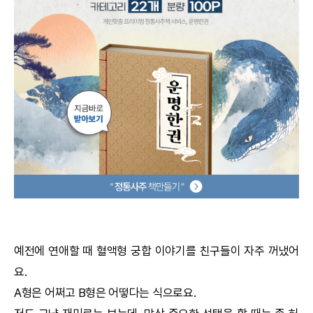
궁합
택일
작명
꿈해몽
수리사주
운세구독
이용후기
예전에 연애할 때 혈액형
궁합
이야기를 친구들이 자주 꺼냈어
요.
문의사항
A형은 어쩌고 B형은 어떻다는 식으로요.