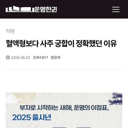
×
작명
혈액형보다 사주 궁합이 정확했던 이유
운명한권 보기
미래 배우자 얼굴
2026.06.23
조회수
817
함윤재
정통사주
로그인
신년운세
회원가입
토정비결
오늘의 운세