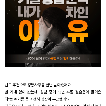
궁합
택일
작명
꿈해몽
수리사주
운세구독
이용후기
친구 추천으로
정통사주
를 한번 받아봤어요.
별 기대 없이 봤는데, 상담 중에 "3년 후쯤 결혼운이 들어온
문의사항
다"는 얘기를 듣고 괜히 심장이 두근했네요.