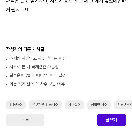
아직은 웃고 넘기지만, 시간이 흐르면 '그때 그 얘기 맞았네?' 하
게 될지도요.
작성자의 다른 게시글
소개팅 제안받고 사주부터 본 이유
사주로 본 내 국제결혼 가능성
결혼운이 20대 후반? 믿어도 될까
이름 짓기 전에 꼭 사주 보는 이유
정통사주
운명한권 정통사주
사주풀이
정확한 사주
전통 사주
목록
글쓰기