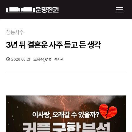
×
정통사주
3년 뒤 결혼운 사주 듣고 든 생각
운명한권 보기
미래 배우자 얼굴
2026.06.21
조회수
1,610
송지원
정통사주
로그인
신년운세
회원가입
토정비결
오늘의 운세