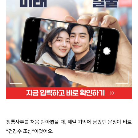
궁합
택일
작명
꿈해몽
수리사주
운세구독
이용후기
문의사항
정통사주
를 처음 받아봤을 때, 제일 기억에 남았던 문장이 바로
“건강수 조심”이었어요.