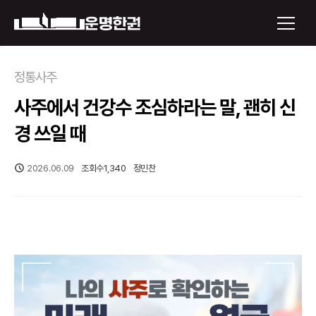
×
정통사주
사주에서 건강수 조심하라는 말, 괜히 신
운명한권 보기
경 쓰일 때
미래 배우자 얼굴
2026.06.09
조회수
1,340
정민찬
정통사주
로그인
신년운세
회원가입
토정비결
오늘의 운세