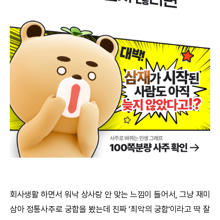
궁합
택일
작명
꿈해몽
수리사주
운세구독
이용후기
문의사항
회사생활 하면서 워낙 상사랑 안 맞는 느낌이 들어서, 그냥 재미
삼아
정통사주
로
궁합
을 봤는데 진짜 '최악의
궁합
'이라고 딱 잘