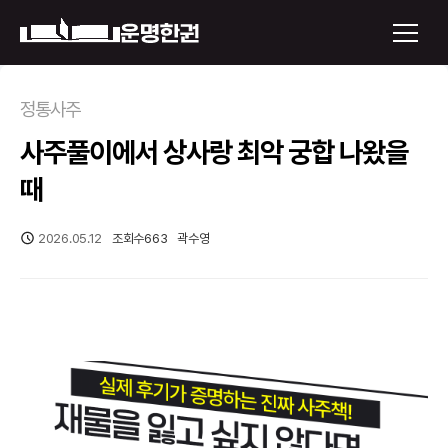
×
정통사주
사주풀이에서 상사랑 최악 궁합 나왔을
운명한권 보기
때
미래 배우자 얼굴
2026.05.12
조회수
663
곽수영
정통사주
로그인
신년운세
회원가입
토정비결
오늘의 운세