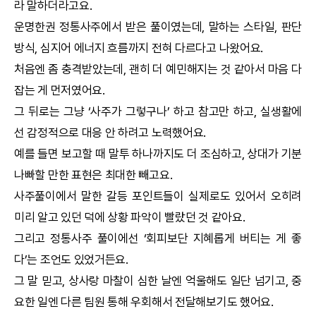
라 말하더라고요.
운명한권
정통사주
에서 받은 풀이였는데, 말하는 스타일, 판단
방식, 심지어 에너지 흐름까지 전혀 다르다고 나왔어요.
처음엔 좀 충격받았는데, 괜히 더 예민해지는 것 같아서 마음 다
잡는 게 먼저였어요.
그 뒤로는 그냥 ‘사주가 그렇구나’ 하고 참고만 하고, 실생활에
선 감정적으로 대응 안 하려고 노력했어요.
예를 들면 보고할 때 말투 하나까지도 더 조심하고, 상대가 기분
나빠할 만한 표현은 최대한 빼고요.
사주풀이에서 말한 갈등 포인트들이 실제로도 있어서 오히려
미리 알고 있던 덕에 상황 파악이 빨랐던 것 같아요.
그리고
정통사주
풀이에선 ‘회피보단 지혜롭게 버티는 게 좋
다’는 조언도 있었거든요.
그 말 믿고, 상사랑 마찰이 심한 날엔 억울해도 일단 넘기고, 중
요한 일엔 다른 팀원 통해 우회해서 전달해보기도 했어요.