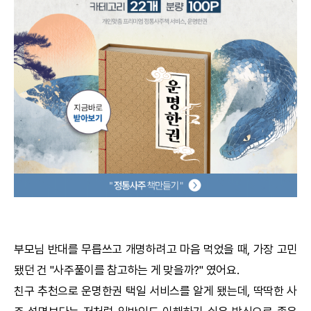
궁합
택일
작명
꿈해몽
수리사주
운세구독
이용후기
부모님 반대를 무릅쓰고 개명하려고 마음 먹었을 때, 가장 고민
됐던 건 "사주풀이를 참고하는 게 맞을까?" 였어요.
문의사항
친구 추천으로
운명한권
택일
서비스를 알게 됐는데, 딱딱한 사