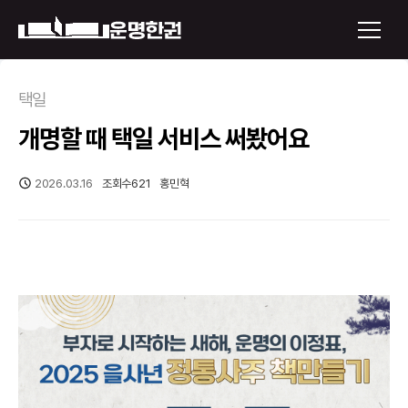
×
택일
개명할 때 택일 서비스 써봤어요
운명한권 보기
미래 배우자 얼굴
2026.03.16
조회수
621
홍민혁
정통사주
로그인
신년운세
회원가입
토정비결
오늘의 운세