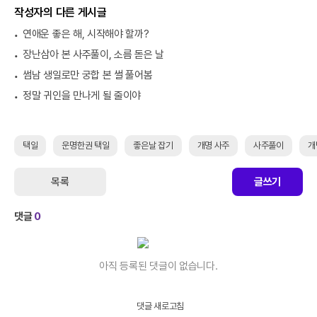
작성자의 다른 게시글
연애운 좋은 해, 시작해야 할까?
장난삼아 본 사주풀이, 소름 돋은 날
썸남 생일로만 궁합 본 썰 풀어봄
정말 귀인을 만나게 될 줄이야
택일
운명한권 택일
좋은날 잡기
개명 사주
사주풀이
개
목록
글쓰기
댓글
0
아직 등록된 댓글이 없습니다.
댓글 새로고침