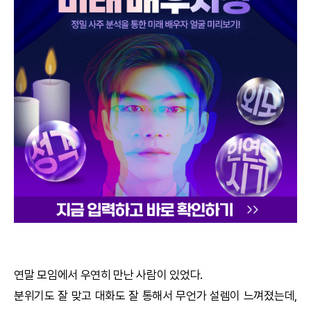
궁합
택일
작명
꿈해몽
수리사주
운세구독
이용후기
문의사항
연말 모임에서 우연히 만난 사람이 있었다.
분위기도 잘 맞고 대화도 잘 통해서 무언가 설렘이 느껴졌는데,