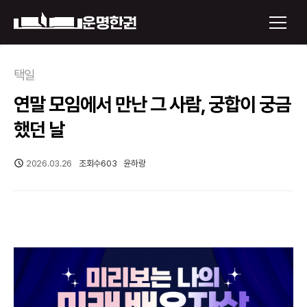
×
택일
연말 모임에서 만난 그 사람, 궁합이 궁금
운명한권 보기
했던 날
미래 배우자 얼굴
2026.03.26
조회수
603
윤하랑
정통사주
로그인
신년운세
회원가입
토정비결
오늘의 운세