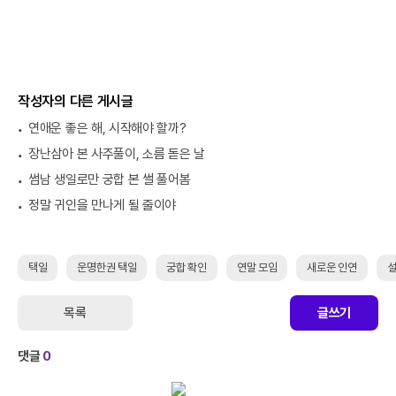
작성자의 다른 게시글
연애운 좋은 해, 시작해야 할까?
장난삼아 본 사주풀이, 소름 돋은 날
썸남 생일로만 궁합 본 썰 풀어봄
정말 귀인을 만나게 될 줄이야
택일
운명한권 택일
궁합 확인
연말 모임
새로운 인연
목록
글쓰기
댓글
0