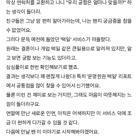
막상 연락처를 교환하고 나니 "우리
궁합
은 얼마나 맞을까?" 하
는 생각이 들더라.
친구들은 그냥 맘 편히 알아가라는데, 나는 왠지 궁금증을 참을
수 없었어요.
그러다 문득 예전에 들었던 '
택일
' 서비스가 떠올랐다.
원래는 결혼이나 개업
택일
같은 큰일용으로 알려져 있지만, 알
고 보면
궁합
보는 기능도 있더라고.
심심풀이로 한번 확인해보기로 했죠.
결과는 생각보다 꽤 괜찮게 나왔다! 특히 '
운명한권
택일
' 리포트
에서 공통점을 많이 찾을 수 있어서 신기했어요.
물론 이런 건 재미로 보는 거지만, 그래도 마음이 따뜻해지는 느
낌이 들더라구요.
연말에 만난 새로운 인연, 아직은 어색하지만 이 서비스 덕에 조
금 더 편하게 다가갈 수 있을 것 같다.
다음에 만날 땐 이 이야기로 시작해봐야겠어요.