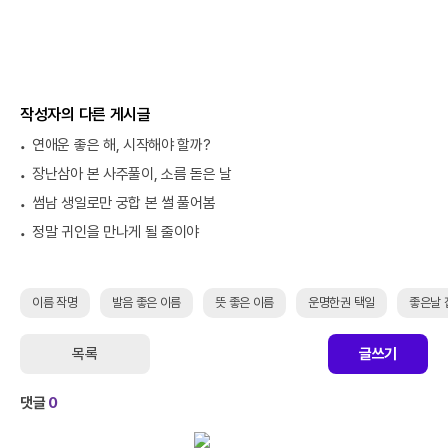
작성자의 다른 게시글
연애운 좋은 해, 시작해야 할까?
장난삼아 본 사주풀이, 소름 돋은 날
썸남 생일로만 궁합 본 썰 풀어봄
정말 귀인을 만나게 될 줄이야
이름 작명
발음 좋은 이름
뜻 좋은 이름
운명한권 택일
좋은날 
목록
글쓰기
댓글
0