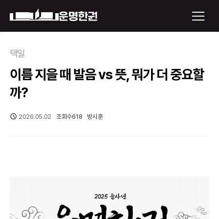
×
택일
이름 지을 때 발음 vs 뜻, 뭐가 더 중요할
운명한권 보기
까?
미래 배우자 얼굴
2026.05.02
조회수
618
방시훈
정통사주
로그인
신년운세
회원가입
토정비결
오늘의 운세