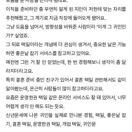
도움을 준 사람을 만나게 됐네요.
이직을 준비하던 중 우연히 알게 된 지인이 저한테 맞는 자리를
추천해줬고, 그 계기로 지금 직장에 들어오게 됐어요.
그냥 도움을 넘어서, 방향성을 바꿔준 사람이라 ‘이게 그 귀인인
가?’ 싶었죠.
그 뒤로
택일
이라는 개념에 더 관심이 생겨서, 중요한 날은 가능
하면 좋은날 잡기 서비스를 참고하고 있어요.
예전엔 그런 거 잘 안 믿었는데, 한 번 경험해보니 생각이 좀 달
라지더라고요.
특히 결혼 준비 중인 친구가 있어서 결혼
택일
관련해서도 같이
알아봤는데, 은근히 사람들이 많이 참고하더라고요.
요즘은
운명한권
택일
같은 온라인 서비스도 잘 돼 있어서, 너무
어렵게 생각 안 해도 되는 듯요.
신년운세
에 나온 귀인을 실제로 만나본 경험,
택일
, 좋은날 잡
기, 결혼
택일
,
운명한권
택일
, 개업
택일
, 귀인운