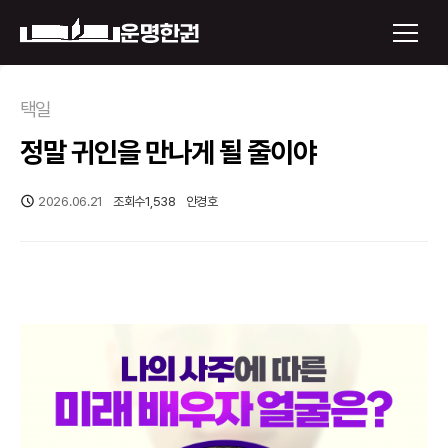
×
택일
정말 귀인을 만나게 될 줄이야
운명한권 보기
미래 배우자 얼굴
2026.06.21
조회수
1,538
안경호
정통사주
로그인
신년운세
회원가입
토정비결
오늘의 운세