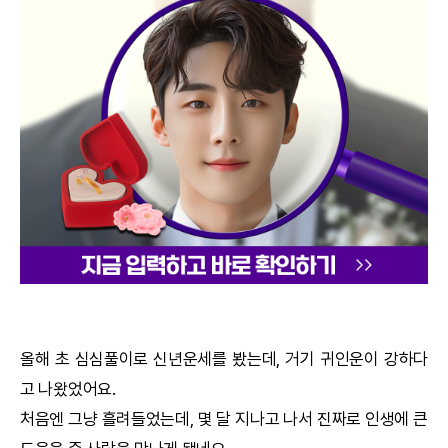
궁합
택일
작명
꿈해몽
수리사주
운세구독
이용후기
올해 초 심심풀이로
신년운세
를 봤는데, 거기 귀인운이 강하다
고 나왔었어요.
문의사항
처음엔 그냥 흘려들었는데, 몇 달 지나고 나서 진짜로 인생에 큰