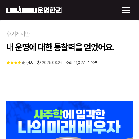
×
후기게시판
내 운명에 대한 통찰력을 얻었어요.
운명한권 보기
미래 배우자 얼굴
(
4.0
)
★
★
★
★
★
2025.08.26
조회수
1,027
남소민
정통사주
로그인
신년운세
회원가입
토정비결
오늘의 운세