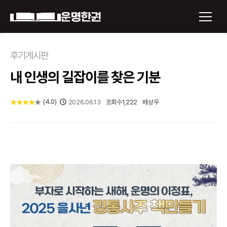
×
후기게시판
내 인생의 길잡이를 찾은 기분
운명한권 보기
미래 배우자 얼굴
(
4.0
)
★
★
★
★
★
2026.06.13
조회수
1,222
배상우
정통사주
로그인
신년운세
회원가입
토정비결
오늘의 운세