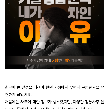
궁합
택일
작명
꿈해몽
수리사주
운세구독
이용후기
최근에 큰 결정을 내려야 했던 시점에서 우연히
운명한권
을 발
견하게 되었어요.
문의사항
처음에는 사주에 대한 정보가 생소했지만, 다양한
정통사주
컨