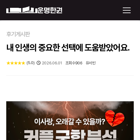
×
후기게시판
내 인생의 중요한 선택에 도움받았어요.
운명한권 보기
미래 배우자 얼굴
(
5.0
)
★
★
★
★
★
2026.06.01
조회수
906
유서빈
정통사주
로그인
신년운세
회원가입
토정비결
오늘의 운세