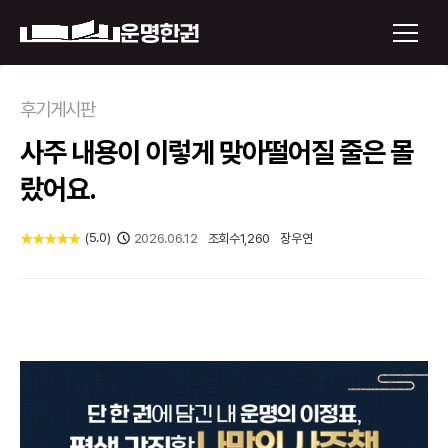
×
후기게시판
사주 내용이 이렇게 맞아떨어질 줄은 몰
운명한권 보기
랐어요.
미래 배우자 얼굴
(
5.0
)
★
★
★
★
★
2026.06.12
조회수
1,260
장우연
정통사주
로그인
신년운세
회원가입
토정비결
오늘의 운세