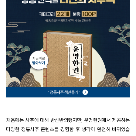
궁합
택일
작명
꿈해몽
수리사주
운세구독
이용후기
문의사항
처음에는 사주에 대해 반신반의했지만,
운명한권
에서 제공하는
다양한
정통사주
콘텐츠를 경험한 후 생각이 완전히 바뀌었습